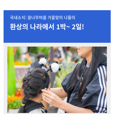
국내소식: 꿈나무마을 가을맞이 나들이
환상의 나라에서 1박~ 2일!