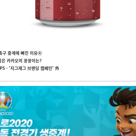
축구 중계에 빠진 이
유
⚽
품은 카카오의 꿍꿍이는?
P5 -
'지그재그 브랜딩 캠페인
' 外