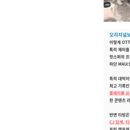
오리지널보
이렇게 OT
톡히 재미를
핫스퍼의 프
하던 MAU
[
특히 대박이
최고 기록인
플레이를 공
한 콘텐츠 
반면 티빙은
CJ 답게,
프링 캠프까