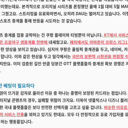
미미했는데요. 본격적으로 오리지널 시리즈를 론칭했던 올해 1월 대비 5월 MA
에 그쳤고요. 스트리밍을 유료화하면서, 오히려 DAU는 떨어지고 있습니다. 이렇
등 스포츠 중계를 통해 반등을 시도하는 것 같습니다.
츠 중계를 집중 공략하는 건 쿠팡 플레이와 티빙뿐이 아닙니다.
KT에서 서비스
은 프로야구 생중계를 전면에
내세웠고요.
해외에서도 아마존이 프랑스 리그1
한 양상을 보이고 있습니다. 심지어 쿠팡은 올림픽 중계권을 두고, 네이버, 
 합니다. 이와 같은 현상을 두고 일각에서는
국민의 보편적 시청권을 위협할 수
지만요. 이미 검증된 길인 만큼 당분간 OTT 플랫폼들의 중계권 확보 경쟁은 
.
한 베팅이 필요하다
권이 뜨거운 감자로 올라선 이유 중 하나는 흥행이 보장된 카드라는 점입니다.
리지널 콘텐츠의 경우, 실패할 위험이 크지요. 더욱이 넷플릭스나 디즈니 플
한 국내 플랫폼들은 보다 안전한 선택지를 고르고 싶을 겁니다.
비슷한 이유로 
악 서비스 진출
을 꾀하고 있기도 한데요. 모두 다 안정적으로 유료 가입자를 
 하는 행동들입니다.