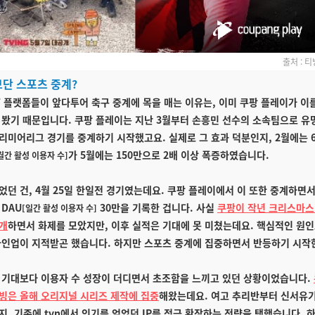
출처 :
티빙
단 스포츠 중계?
T 플랫폼들이 앞다투어 축구 중계에 목을 매는 이유는, 이미 쿠팡 플레이가 이
 봤기 때문입니다. 쿠팡 플레이는 지난 3월부터 손흥민 선수의 소속팀으로 유
리미어리그 경기를 중계하기 시작했고요. 실제로 그 효과 덕분인지, 2월에는 
가 5월에는 150만으로 2배 이상 폭증하였습니다.
월간 활성 이용자 수]
었던 건, 4월 25일 한일전 경기였는데요. 쿠팡 플레이에서 이 또한 중계하면서
 DAU
30만을 기록한 겁니다. 사실
쿠팡이 작년 크리스마스
[일간 활성 이용자 수]
개
하면서 화제를 모았지만, 이후 실적은 기대에 못 미쳤는데요. 핵심적인 원
라인업이 지적받곤 했습니다. 하지만 스포츠 중계에 집중하면서 반등하기 시작
 기대보다 이용자 수 성장이 더디면서 초조함을 느끼고 있던 상황이었습니다.
 티빙은 올해 오리지널 시리즈 제작에 집중
해왔는데요. 여고 추리반부터 신서유기
지, 기존에 tvn에서 인기를 얻었던 IP를 적극 확장하는 전략을 택했습니다. 