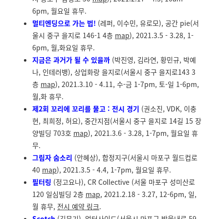
6pm, 월요일 휴무.
멀티엔딩으로 가는 법!
(레퍼, 이수민, 유로모), 공간 pie(서
울시 중구 을지로 146-1 4층
map
), 2021.3.5 - 3.28, 1-
6pm, 월,화요일 휴무.
지금은 과거가 될 수 있을까
(박진영, 김라연, 황민규, 박예
나, 인테러뱅), 상업화랑 을지로(서울시 중구 을지로143 3
층
map
), 2021.3.10 - 4.11, 수-금 1-7pm, 토-일 1-6pm,
월,화 휴무.
제2회 꼬리에 꼬리를 물고 : 전시 경기
(권소진, VDK, 이충
현, 최희정, 허요), 중간지점(서울시 중구 을지로 14길 15 장
양빌딩 703호
map
), 2021.3.6 - 3.28, 1-7pm, 월요일 휴
무.
그림자 숨소리
(안혜상), 합정지구(서울시 마포구 월드컵로
40
map
), 2021.3.5 - 4.4, 1-7pm, 월요일 휴무.
필터링
(정고요나), CR Collective (서울 마포구 성미산로
120 일심빌딩 2층
map
, 2021.2.18 - 3.27, 12-6pm, 일,
월 휴무,
전시 예약 링크
.
Scotch
(김문기), 얼터사이드(서울시 마포구 방울내로 59