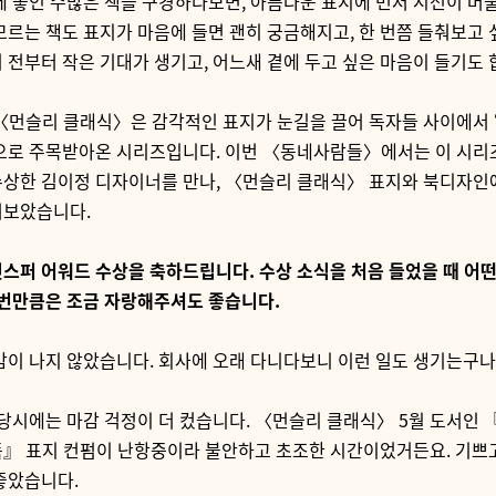
에 놓인 수많은 책을 구경하다보면
,
아름다운 표지에 먼저 시선이 머
모르는 책도 표지가 마음에 들면
괜히 궁금해지고
,
한 번쯤 들춰보고
 전부터 작은 기대가 생기고
,
어느새 곁에 두고 싶은 마음이 들기도
〈먼슬리 클래식〉은 감각적인 표지가 눈길을 끌어 독자들 사이에서 
’으로 주목받아온 시리즈입니다
.
이번 〈동네사람들〉에서는 이 시리
수상한 김이정 디자이너를 만나
,
〈먼슬리 클래식〉 표지와 북디자인에
어보았습니다
.
인스퍼 어워드 수상을 축하드립니다
.
수상 소식을 처음 들었을 때 어떤
번만큼은 조금 자랑해주셔도 좋습니다
.
감이 나지 않았습니다
.
회사에 오래 다니다보니 이런 일도 생기는구
당시에는 마감 걱정이 더 컸습니다
.
〈먼슬리 클래식〉
5
월 도서인 
픔』 표지 컨펌이 난항중이라 불안하고 초조한 시간이었거든요
.
기쁘
좋았습니다
.