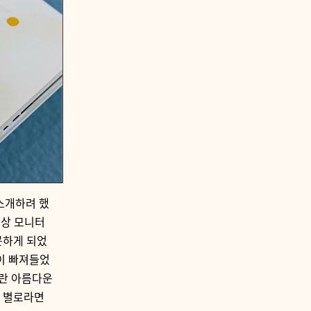
소개하려 했
막상 모니터
문하게 되었
깊이 빠져들었
이란 아름다운
영 별로라면