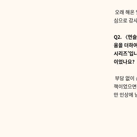
오래 해온 
심으로 감
Q2.
〈먼슬
움을 더하
시리즈
’
입
이었나요
?
부담 없이 
책이었으면
만 인상에 