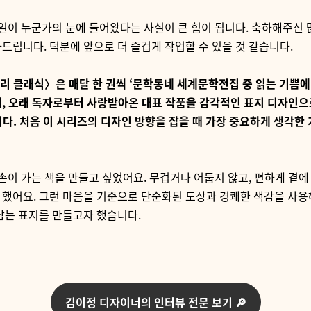
일이 누군가의 눈에 들어왔다는 사실이 큰 힘이 됩니다
.
축하해주신 
사드립니다
.
덕분에 앞으로 더 즐겁게 작업할 수 있을 것 같습니다
.
리 클래식〉은 매달 한 권씩
‘
문학동네 세계문학전집 중 읽는 기쁨에
여
,
오래 독자로부터 사랑받아온 대표 작품을 감각적인 표지 디자인으
니다
.
처음 이 시리즈의 디자인 방향을 잡을 때 가장 중요하게 생각한
손이 가는 책을 만들고 싶었어요
.
무겁거나 어둡지 않고
,
편하게 곁에 
 했어요
.
그런 마음을 기준으로 단순화된 도상과 경쾌한 색감을 사용
남는 표지를 만들고자 했습니다
.
김이정 디자이너의 인터뷰 전문 보기 🔎