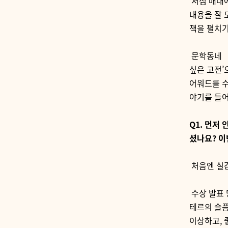
서점 매대
내용을 잘 
책을 펼치기
문학동네 
싶은 고전
어워드를 
야기를 들
Q1.
먼저 
셨나요
?
이
처음엔 실
수상 발표 
테르의 슬
이상하고
,