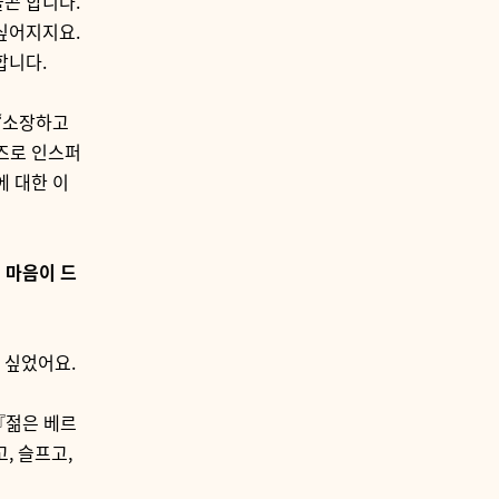
물곤 합니다
.
 싶어지지요
.
 합니다
.
‘소장하고
즈로 인스퍼
 대한 이
 마음이 드
나 싶었어요
.
『젊은 베르
고
,
슬프고
,