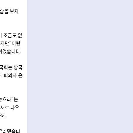
모습을 보지
이 조금도 없
서지만"이란
쉬었습니다.
'국회는 망국
. 피의자 윤
놓으라"는
 새로 나오
죠.
마무리됐습니