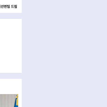
점선면팀 드림