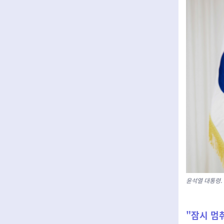
윤석열 대통령.
"잠시 멈