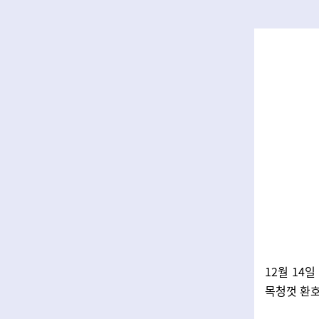
12월 14
목청껏 환호