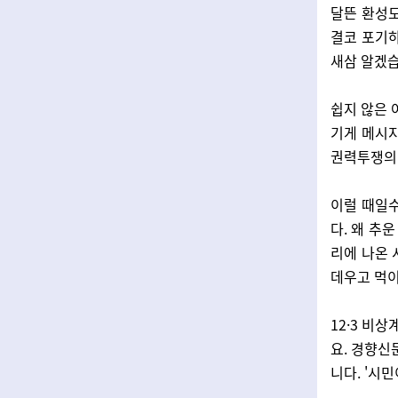
달뜬 환성도
결코 포기하
새삼 알겠습
쉽지 않은 
기게 메시지
권력투쟁의 
이럴 때일
다. 왜 추
리에 나온 
데우고 먹이
12·3 비
요. 경향신
니다. '시