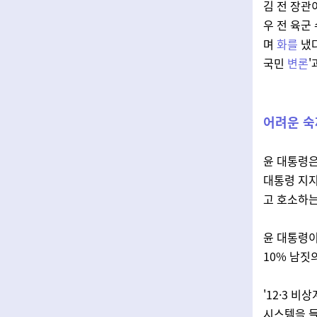
김 전 장관
우 전 육군
며
화를
냈다
국민
변론
'
어려운 숙
윤 대통령은
대통령 지
고 호소하는
윤 대통령이
10% 남짓
'12·3 
시스템을 들