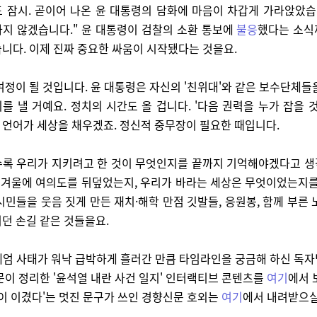
 잠시. 곧이어 나온 윤 대통령의 담화에 마음이 차갑게 가라앉았습
지 않겠습니다." 윤 대통령이 검찰의 소환 통보에
불응
했다는 소식
니다. 이제 진짜 중요한 싸움이 시작됐다는 것을요.
여정이 될 것입니다. 윤 대통령은 자신의 '친위대'와 같은 보수단체들
를 낼 거예요. 정치의 시간도 올 겁니다. '다음 권력을 누가 잡을 것
언어가 세상을 채우겠죠. 정신적 중무장이 필요한 때입니다.
수록 우리가 지키려고 한 것이 무엇인지를 끝까지 기억해야겠다고 생
운 겨울에 여의도를 뒤덮었는지, 우리가 바라는 세상은 무엇이었는지를
시민들을 웃음 짓게 만든 재치·해학 만점 깃발들, 응원봉, 함께 부른 
던 손길 같은 것들을요.
상계엄 사태가 워낙 급박하게 흘러간 만큼 타임라인을 궁금해 하신 독
문이 정리한 '윤석열 내란 사건 일지' 인터랙티브 콘텐츠를
여기
에서 
민이 이겼다'는 멋진 문구가 쓰인 경향신문 호외는
여기
에서 내려받으실