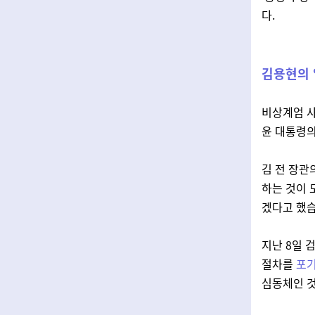
다.
김용현의 
비상계엄 사
윤 대통령의
김 전 장관
하는 것이
겠다고 했습
지난 8일 
절차를
포
심동체인 