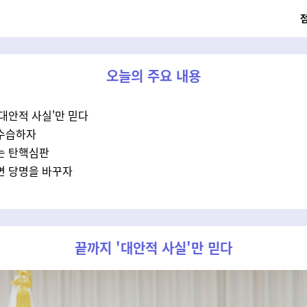
오늘의 주요 내용
'대안적 사실'만 믿다
 수습하자
보는 탄핵심판
되면 당명을 바꾸자
끝까지 '대안적 사실'만 믿다