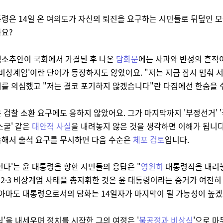
령은 14일 온 여의도가 자신의 퇴진을 요구하는 시민들로 뒤덮인 
까요?
핵소추안이 국회에서 가결된 후 나온
담화문
에는 사과와 반성의 흔적
'비상계엄'이란 단어가 등장하지도 않았어요. "저는 지금 잠시 멈춰 
를 의심했고 "저는 결코 포기하지 않겠습니다"란 다짐에선 한숨을 
 검찰 소환 요구에도 응하지 않았어요. 그가 마지막까지 '부정선거' 
소굴' 같은
대안적 사실
을 내려놓지 않은 것을 생각하면 이해가 됩니다
속해서 출석 요구를 무시하면 다음 수순은
체포 검토
입니다.
선다'는 윤 대통령을 향한 시민들의 응답은 "
영원히
대통령직을 내려
12·3 비상계엄 사태을 총지휘한 것은 윤 대통령이라는 증거가 여전히
 아마도 대통령으로서의 담화는 14일자가 마지막이 될 가능성이 높겠
식'을 내세우며 정치를 시작한 그의 여정은 '
불공정과 비상식
'으로 