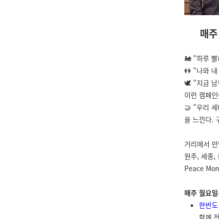
매주
🚂
"하루 
👭 "나와 
🕊 "지금
이런 캠페인
🤝
"우리 세
을 느낀다.
거리에서 만
원주, 세종, 
Peace M
매주 월요일은
한반도 
함께 