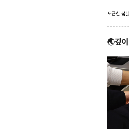
포근한 봄날
🌏
깊이