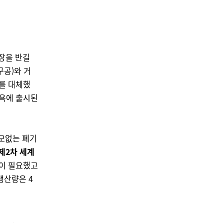
장을 반길
구공)와 거
리를 대체했
뉴욕에 출시된
쓸모없는 폐기
제2차 세계
틱이 필요했고
생산량은 4