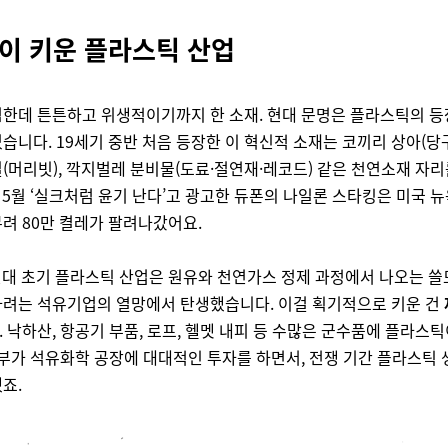
쟁이 키운 플라스틱 산업
한데 튼튼하고 위생적이기까지 한 소재. 현대 문명은 플라스틱의 등
습니다. 19세기 중반 처음 등장한 이 혁신적 소재는 코끼리 상아(당
(머리빗), 깍지벌레 분비물(도료·절연재·레코드) 같은 천연소재 자
0년 5월 ‘실크처럼 윤기 난다’고 광고한 듀폰의 나일론 스타킹은 미국 
려 80만 켤레가 팔려나갔어요.
0년대 초기 플라스틱 산업은 원유와 천연가스 정제 과정에서 나오는 
하려는 석유기업의 열망에서 탄생했습니다. 이걸 획기적으로 키운 건
. 낙하산, 항공기 부품, 로프, 헬멧 내피 등 수많은 군수품에 플라스
정부가 석유화학 공장에 대대적인 투자를 하면서, 전쟁 기간 플라스틱 
죠.