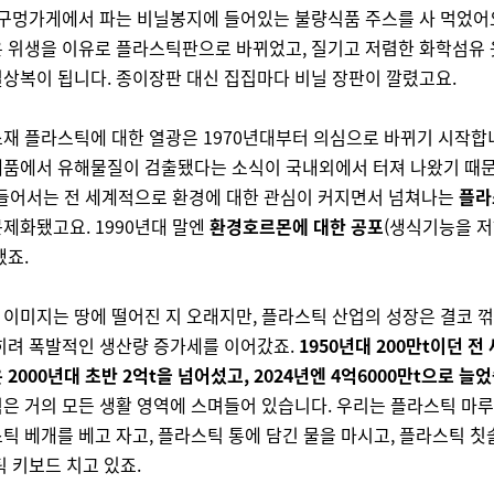
 구멍가게에서 파는 비닐봉지에 들어있는 불량식품 주스를 사 먹었어
 위생을 이유로 플라스틱판으로 바뀌었고, 질기고 저렴한 화학섬유
상복이 됩니다. 종이장판 대신 집집마다 비닐 장판이 깔렸고요.
재 플라스틱에 대한 열광은 1970년대부터 의심으로 바뀌기 시작합
품에서 유해물질이 검출됐다는 소식이 국내외에서 터져 나왔기 때문
 들어서는 전 세계적으로 환경에 대한 관심이 커지면서 넘쳐나는
플라
제화됐고요. 1990년대 말엔
환경호르몬에 대한 공포
(생식기능을 
했죠.
이미지는 땅에 떨어진 지 오래지만, 플라스틱 산업의 성장은 결코 
히려 폭발적인 생산량 증가세를 이어갔죠.
1950년대 200만t이던 전
 2000년대 초반 2억t을 넘어섰고, 2024년엔 4억6000만t으로 늘
은 거의 모든 생활 영역에 스며들어 있습니다. 우리는 플라스틱 마루
틱 베개를 베고 자고, 플라스틱 통에 담긴 물을 마시고, 플라스틱 칫
틱 키보드 치고 있죠.