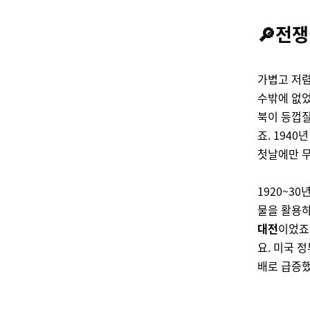
🔎전
가볍고 저렴
수밖에 없었
북이 등껍질
죠. 194
첫날에만 무
1920~3
물을 활용
대전
이었죠
요. 미국 
배로 급증했