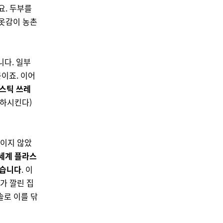
요. 두부를
 옷감이 농촌
니다. 일부
이죠. 이어
스틱 쓰레
저하시킨다)
꺾이지 않았
 세계 플라스
었습니다
. 이
가 깔린 집
솔로 이를 닦