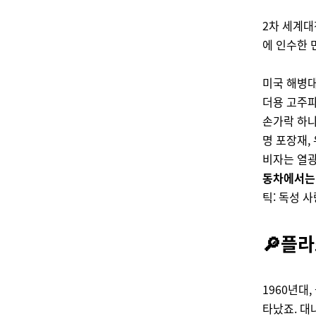
2차 세계대
에 인수한 
미국 해병대
더용 고주파
손가락 하나
명 포장재,
비자는 열광
동차에서는 
틱: 독성 
🔎플
1960년대
타났죠. 대