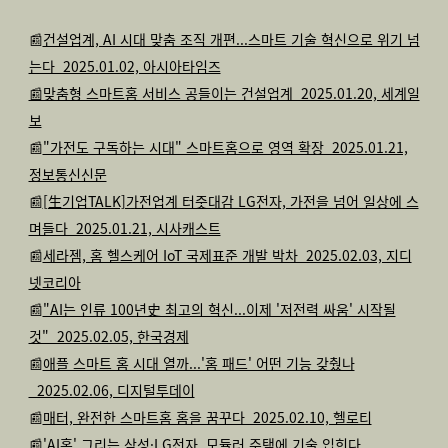
📰
건설업계, AI 시대 맞춤 조직 개편...스마트 기술 혁신으로 위기 넘
는다_2025.01.02, 아시아타임즈
📰맞춤형 스마트홈 서비스 공들이는 건설업계_2025.01.20, 세계일
보
📰
"가전도 구독하는 시대" 스마트홈으로 영역 확장_2025.01.21,
정보통신신문
📰
[生기업TALK]가전업계 터줏대감 LG전자, 가전을 넘어 일상에 스
며들다_2025.01.21, 시사캐스트
📰
세라젬, 홈 헬스케어 IoT 국제표준 개발 박차_2025.02.03, 지디
넷코리아
📰
"AI는 인류 100년史 최고의 혁신...이제 '저전력 싸움' 시작될
것"_2025.02.05, 한국경제
📰
애플 스마트 홈 시대 열까...'홈 패드' 어떤 기능 갖췄나
_2025.02.06, 디지털투데이
📰
매터, 완전한 스마트홈 홈을 꿈꾸다_2025.02.10, 헬로티
📰
'AI홈' 그리는 삼성·LG전자, 모듈러 주택에 기술 입힌다