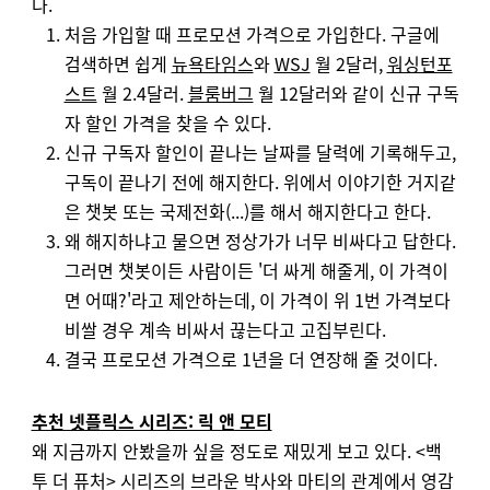
다.
처음 가입할 때 프로모션 가격으로 가입한다. 구글에
검색하면 쉽게
뉴욕타임스
와
WSJ
월 2달러,
워싱턴포
스트
월 2.4달러.
블룸버그
월 12달러와 같이 신규 구독
자 할인 가격을 찾을 수 있다.
신규 구독자 할인이 끝나는 날짜를 달력에 기록해두고,
구독이 끝나기 전에 해지한다. 위에서 이야기한 거지같
은 챗봇 또는 국제전화(...)를 해서 해지한다고 한다.
왜 해지하냐고 물으면 정상가가 너무 비싸다고 답한다.
그러면 챗봇이든 사람이든 '더 싸게 해줄게, 이 가격이
면 어때?'라고 제안하는데, 이 가격이 위 1번 가격보다
비쌀 경우 계속 비싸서 끊는다고 고집부린다.
결국 프로모션 가격으로 1년을 더 연장해 줄 것이다.
추천 넷플릭스 시리즈: 릭 앤 모티
왜 지금까지 안봤을까 싶을 정도로 재밌게 보고 있다. <백
투 더 퓨처> 시리즈의 브라운 박사와 마티의 관계에서 영감