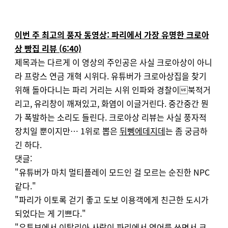
이번 주 최고의 풍자 동영상: 파리에서 가장 유명한 크로아
상 빵집 리뷰 (6:40)
제목과는 다르게 이 영상의 주인공은 사실 크로아상이 아니
라 프랑스 연금 개혁 시위다. 유튜버가 크로아상집을 찾기
위해 돌아다니는 파리 거리는 시위 인파와 경찰이북적거
리고, 유리창이 깨져있고, 화염이 이글거린다. 중간중간 뭔
가 폭발하는 소리도 들린다. 크로아상 리뷰는 사실 풍자적
장치일 뿐이지만…
1위로 뽑은
뒤뼁에데지데
는 좀 궁금하
긴 하다.
댓글:
"유튜버가 마치 멀티플레이 모드인 걸 모르는 순진한 NPC
같다."
"파리가 이토록 걷기 좋고 도보 이용객에게 친근한 도시가
되었다는 게 기쁘다."
"유튜브에서 이탈리아 사람이 파리에서 영어를 쓰면서 크