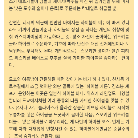
스키 애호가들이 남몰래 체이서(독주를 마신 뒤 입가심을 위해 마시
는 낮은 도수의 술이나 음료)로 주문하는 칵테일로 취급될 뿐.
간편한 레시피 덕분에 웬만한 바에서는 하이볼이 메뉴에 빠져 있더
라도 기꺼이 만들어준다. 하이볼의 장점 중 하나는 개인의 취향에 맞
춰 커스터마이징이 가능하다는 것. 평소 자신이 좋아하는 위스키를
골라 하이볼로 주문하고, 기호에 따라 탄산수 대신 진저에일이나 토
닉워터로 부탁해도 된다. 개인적으로는 스모키한 풍미가 깔린 피티
드 위스키를 베이스로 후추를 살짝 가미한 하이볼을 좋아하는 편이
다.
도쿄의 여름밤이 간절해질 때면 찾아가는 바가 하나 있다. 신사동 가
로수길에서 조금 벗어난 외딴 골목에 있는 ‘하이볼 가든’. 김소봉 셰
프가 운영하는 이곳은 일본식 하이볼 바다. 위스키 라인업도 다양할
뿐더러 도쿄에서처럼 여러 종류의 티를 가미한 하이볼을 맛볼 수 있
다. 유자나 자두 슬라이스가 올라간 상큼한 이브닝 하이볼로 시작해
우롱차를 넣은 하이볼을 느긋하게 음미한 다음, 스모키한 위스키를
더블로 넣은 하이볼로 마무리하는 게 나만의 하이볼 코스. 언제든 기
호에 따라 다채롭게 변형시킬 수 있는 하이볼에게만큼은 순혈주의
는 조금 숨겨둬도 괜찮다.
✉️