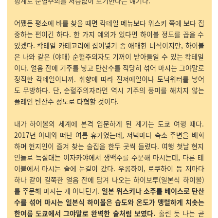
핑계로 순혈주의를 서슴없이 포기한다는 얘기다.
어쨌든 평소에 바를 찾을 때면 칵테일 메뉴보다 위스키 쪽에 보다 집
중하는 편이긴 하다. 한 가지 예외가 있다면 하이볼 정도를 꼽을 수
있겠다. 칵테일 카테고리에 집어넣기 좀 애매한 녀석이지만, 하이볼
은 나와 같은 (야매) 순혈주의자도 기꺼이 받아들일 수 있는 칵테일
이다. 얼음 잔에 기주를 넣고 탄산수를 적당히 섞어 마시는 그야말로
정직한 칵테일이니까. 취향에 따라 진저에일이나 토닉워터를 넣어
도 무방하다. 단, 순혈주의자라면 역시 기주의 풍미를 해치지 않는
플레인 탄산수 정도로 타협할 것이다.
내가 하이볼의 세계에 본격 입문하게 된 계기는 도쿄 여행 때다.
2017년 아내와 떠난 여름 휴가였는데, 저녁마다 숙소 주변을 배회
하며 현지인이 즐겨 찾는 술집을 한두 곳씩 들렀다. 여행 첫날 현지
인들로 득실대는 이자카야에서 생맥주를 주문해 마시는데, 다른 테
이블에서 마시는 술에 눈길이 갔다. 우롱하이, 로쿠하이 등 저마다
하나 같이 길쭉한 얼음 잔에 담겨 나오는 하이보루(일본식 하이볼)
를 주문해 마시는 게 아니던가.
일본 위스키나 소주를 베이스로 탄산
수를 섞어 마시는 일본식 하이볼은 습도와 온도가 맹렬하게 치솟는
한여름 도쿄에서 그야말로 완벽한 술처럼 보였다.
홀린 듯 나는 곧