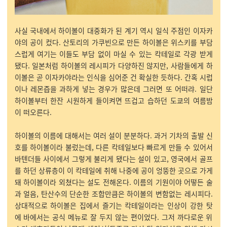
사실 국내에서 하이볼이 대중화가 된 계기 역시 일식 주점인 이자카
야의 공이 컸다. 산토리의 가쿠빈으로 만든 하이볼은 위스키를 부담
스럽게 여기는 이들도 부담 없이 마실 수 있는 칵테일로 각광 받게
됐다. 일본처럼 하이볼의 레시피가 다양하진 않지만, 사람들에게 하
이볼은 곧 이자카야라는 인식을 심어준 건 확실한 듯하다. 간혹 시럽
이나 레몬즙을 과하게 넣는 경우가 많은데 그러면 또 어떠랴. 일단
하이볼부터 한잔 시원하게 들이켜면 뜨겁고 습하던 도쿄의 여름밤
이 떠오른다.
하이볼의 이름에 대해서는 여러 설이 분분하다. 과거 기차의 출발 신
호를 하이볼이라 불렀는데, 다른 칵테일보다 빠르게 만들 수 있어서
바텐더들 사이에서 그렇게 불리게 됐다는 설이 있고, 영국에서 골프
를 하던 상류층이 이 칵테일에 취해 나중에 공이 엉뚱한 곳으로 가게
돼 하이볼이라 외쳤다는 설도 전해온다. 이름의 기원이야 어떻든 술
과 얼음, 탄산수의 단순한 조합만큼은 하이볼의 변함없는 레시피다.
상대적으로 하이볼은 집에서 즐기는 칵테일이라는 인상이 강한 탓
에 바에서는 공식 메뉴로 잘 두지 않는 편이었다. 그저 까다로운 위