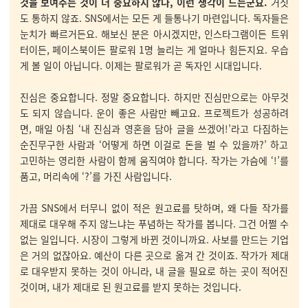
것을 보여주는 것이 더 중요하지 않나, 이런 생각이 드는군요.
거짓
도 통하지 않죠. SNS에서는 모든 게 들통나기 마련입니다. 독자들은
눈치가 빠르거든요. 해보신 분은 아시겠지만, 인스타그램이든 트위
터이든, 페이스북이든 팔로워 1명 늘리는 게 얼마나 힘든지요. 우습
게 볼 일이 아닙니다. 이제는 팔로워가 곧 독자인 시대입니다.
진심은 중요합니다. 정말 중요합니다. 하지만 진심만으로는 아무것
도 되지 않습니다. 운이 좋은 사람만 빼고요. 프로젝트가 성공하려
면, 매일 아침 ‘내 진심과 영혼을 담아 글을 쓰겠어!’라고 다짐하는
순진무구한 사람과 ‘어떻게 하면 이걸로 돈을 벌 수 있을까?’ 하고
고민하는 영리한 사람이 함께 움직여야 합니다. 작가는 가슴에 ‘
!’를
품고, 머리속에 ‘?’를 가진 사람입니다.
가끔 SNS에서 터무니 없이 적은 원고료를 탓하며, 왜 다들 작가를
제대로 대우해 주지 않느냐는 푸념하는 작가를 봅니다. 그건 어쩔 수
없는 일입니다. 시장이 그렇게 바뀐 것이니까요. 사보를 만드는 기업
은 거의 없잖아요. 예산이 다른 곳으로 옮겨 간 것이죠. 작가가 제대
로 대우받지 못하는 것이 아니라, 내 글을 필요로 하는 곳이 적어진
것이며, 내가 제대로 된 원고료를 받지 못하는 것입니다.