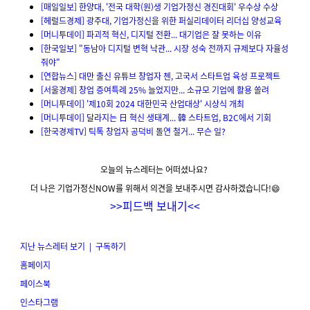
[매일일보] 한양대, '전국 대학(원)생 기업가정신 경진대회' 우수상 수상
[헤럴드경제] 광주대, 기업가정신을 위한 퍼실리데이터 리더십 양성교육
[머니투데이] 파괴적 혁신, 디지털 전환... 대기업은 잘 못하는 이유
[한국일보] "동남아 디지털 변혁 낙관... 시장 성숙 전까지 규제보다 자율성
줘야"
[연합뉴스] 대만 출신 유튜브 창업자 첸, 고국서 스타트업 육성 프로젝트
[서울경제] 창업 증여특례 25% 늘었지만... 소규모 기업에 활용 쏠려
[머니투데이] '제10회 2024 대한민국 산업대상' 시상식 개최
[머니투데이] 달라지는 日 혁신 생태계... 韓 스타트업, B2C에서 기회
[한국경제TV] 틱톡 창업자 공덕비 돌연 철거... 무슨 일?
오늘의 뉴스레터는 어떠셨나요?
더 나은 기업가정신NOW를 위해서 의견을 보내주시면 감사하겠습니다!😄
>>
피드백 보내기
<<
지난 뉴스레터 보기
|
구독하기
홈페이지
페이스북
인스타그램