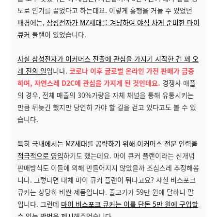
도로 인기를 끌었다고 하는데요. 이렇게 흥행을 거둘 수 있었던
배경에는,
삼성전자가 MZ세대를 겨냥하여 야심 차게 준비한 마이
큐커 플랜
이 있었습니다.
사실 삼성전자가 이커머스 진출에 관심을 가지기 시작한 건 꽤 오
래 전의 일
입니다.
코로나 이후 글로벌 온라인 가전 판매가 급증
하며, 자연스레 D2C에 관심을 가지게 된 것인데요.
경쟁사 애플
의 경우, 전체 매출의 30%가량을 자체 채널을 통해 유통시키는
만큼 뒤늦긴 했지만 당연히 가야 할 길을 걷고 있다고도 볼 수 있
습니다.
특히 국내에서는 MZ세대를 공략하기 위해 이커머스 전문 인력을
적극적으로 영입
하기도 했는데요. 마이 큐커 플랜이라는 신개념
판매방식도 이들에 의해 만들어지지 않았을까 조심스레 추정해봅
니다. 그렇다면 대체 마이 큐커 플랜이 뭐냐고요? 사실 비스포크
큐커는 상당히 비싼 제품입니다. 출고가가 59만 원에 달하니 말
입니다. 그런데
마이 비스포크 큐커는 이를 단돈 5만 원에 구입할
수 있는 방법을 제시
해주었습니다.