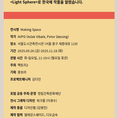
<Light Sphere>로 한국에 작품을 알렸습니다.
전시명
Making Space
작가
AVPD (Aslak Vibæk, Peter Døssing)
장소
서울도시건축전시관 (서울 중구 세종대로 119)
기간
2025.09.26.(금)-2025.11.18.(화)
관람 시간
화-일요일, 11-19시 (월요일 휴관)
주최
팩토리2
기획
홍보라
프로젝트매니저
김다인
포럼 공동 주최·운영
정림건축문화재단
전시 그래픽 디자인
워크룸 (이경수)
제작 총괄
디자인펌 (김영진)
제작 협력
엘레강스쉐이드, 디오금속