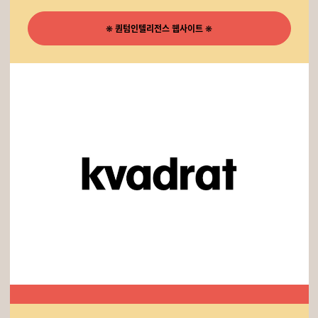
❋
퀀텀인텔리전스 웹사이트
❋