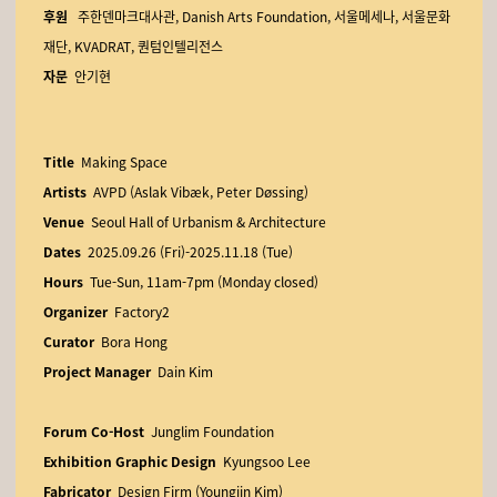
후원
주한덴마크대사관, Danish Arts Foundation, 서울메세나, 서울문화
재단, KVADRAT, 퀀텀인텔리전스
자문
안기현
Title
Making Space
Artists
AVPD (Aslak Vibæk, Peter Døssing)
Venue
Seoul Hall of Urbanism & Architecture
Dates
2025.09.26 (Fri)-2025.11.18 (Tue)
Hours
Tue-Sun, 11am-7pm (Monday closed)
Organizer
Factory2
Curator
Bora Hong
Project Manager
Dain Kim
Forum Co-Host
Junglim Foundation
Exhibition Graphic Design
Kyungsoo Lee
Fabricator
Design Firm (Youngjin Kim)