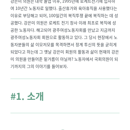
강은미 의원은
대학 졸업 이후
, 1995
년에 로케트전기에 입사하
여
10
년간 노동자로 일했다
.
출산휴가와 육아휴직을 사용했다는
이유로 부당해고 되어
, 100
일간의 복직투쟁 끝에 복직하는 데 성
공했다
.
강은미 의원은 로케트 전기 창사 이래 최초로 복직에 성
공한 노동자다
.
해고되어 광주여성노동자회를 만났고 지금까지
광주여성노동자회 회원으로 활동하고 있다
.
그 당시 현장에서 노
동자분들의 삶 이모저모를 목격하면서 정계 투신의 뜻을 굳히게
되었다고 하는데 그 옛날 강은미 회원의 활동과 삶이 현재의 강은
미 의원을
만들어준 밑거름이 아닐까
?
노동자에서 국회의원이 되
기까지의 그의 이야기를 들어보자
.
#1. 소개