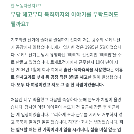
한 노동자셨지요?
부당 해고부터 복직까지의 이야기를 부탁드려도
될까요?
기초의원 선거에 출마를 결심하기 전까지 저는 광주의 로케트전
기 공장에서 일했습니다
.
제가 입사한 것은
1995
년
5
월이었습니
다
.
로케트전기는
당시 유행하던
‘
삐삐
’
의 건전지인
‘
삐삐밥
’
을 주
로 만들고 있었습니다
.
로케트전기에서 근무한지
10
여 년이 지
난
2004
년
1
월에 회사 측에서
출산
·
육아휴직을 사용했다는 이유
로 인사고과를 낮게 줘 공장 직원
8
명을 해고
한 일이 발생했습니
다
.
모두 다 여성이었고 저도 그 중 한 사람이었습니다
.
처음엔 너무 억울했고 다음엔 속상하다 못해 분노가 치밀어 올랐
습니다
.
당시엔 어린 아이들이 눈뜨기 전 출근해 잠든 후 퇴근하
는 게 일상이었습니다
.
무리하게 초과 근무를 시켜도 거부하지 않
고 묵묵히 맡겨진 일을 했습니다
.
하지만 회사는 냉정했습니다
.
저
는 필요할 때는 한 가족이라며 일을 시키더니
,
설을 며칠 앞둔 엄