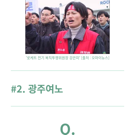
'로케트 전기 복직투쟁위원장 강은미' [
출처 : 오마이뉴스]
#2. 광주여노
Q.