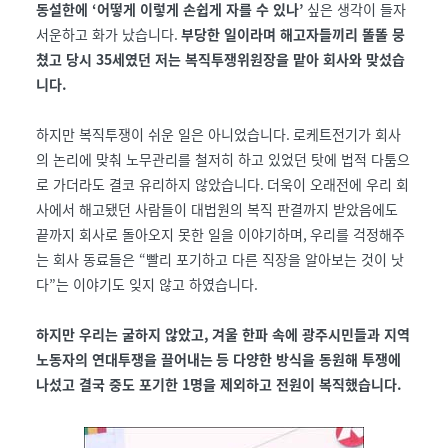
동설한에
‘
어떻게 이렇게 손쉽게 자를 수 있나
’
싶은 생각이 들자
서운하고 화가 났습니다
.
부당한 일이라며 해고자들끼리 똘똘 뭉
쳤고 당시
35
세였던 저는 복직투쟁위원장을 맡아 회사와 맞섰습
니다
.
하지만 복직투쟁이 쉬운 일은 아니었습니다
.
로케트전기가 회사
의 논리에 맞춰 노무관리를 철저히 하고 있었던 탓에 법적 다툼으
로 가더라도 결코 유리하지 않았습니다
.
더욱이 오래전에 우리 회
사에서 해고됐던 사람들이 대법원의 복직 판결까지 받았음에도
끝까지 회사로 돌아오지 못한 일을 이야기하며
,
우리를 걱정해주
는 회사 동료들은
“
빨리 포기하고 다른 직장을 알아보는 것이 낫
다
”
는 이야기도 잊지 않고 하였습니다
.
하지만 우리는 굴하지 않았고
,
겨울 한파 속에 광주시민들과 지역
노동자의 연대투쟁을 끌어내는
등 다양한 방식을 동원해 투쟁에
나섰고 결국 중도 포기한
1
명을 제외하고 전원이 복직했습니다
.