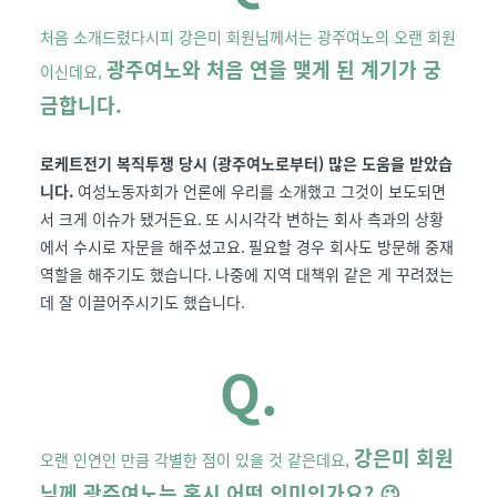
처음 소개드렸다시피 강은미 회원님께서는 광주여노의 오랜 회원
광주여노와 처음 연을 맺게 된 계기가 궁
이신데요,
금합니다
.
로케트전기 복직투쟁 당시 (광주여노로부터) 많은 도움을 받았습
니다
.
여성노동자회가 언론에 우리를 소개했고 그것이 보도되면
서 크게 이슈가 됐거든요
.
또 시시각각 변하는 회사 측과의 상황
에서 수시로 자문을 해주셨고요
.
필요할 경우 회사도 방문해 중재
역할을 해주기도 했습니다
.
나중에 지역 대책위 같은 게 꾸려졌는
데 잘 이끌어주시기도 했습니다
.
Q.
강은미 회원
오랜 인연인 만큼 각별한 점이 있을 것 같은데요,
님께 광주여노는 혹시 어떤 의미인가요
?
😉