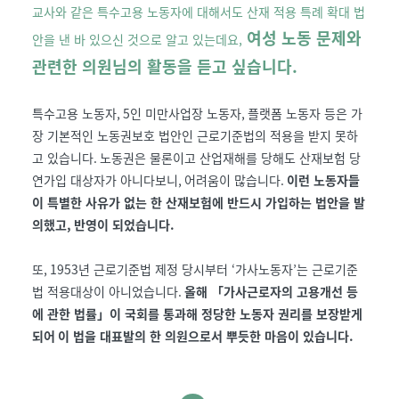
교사와 같은 특수고용 노동자에 대해서도 산재 적용 특례 확대 법
여성 노동 문제와
안을 낸 바 있으신 것으로 알고 있는데요
,
관련한 의원님의 활동을 듣고 싶습니다
.
특수고용 노동자
, 5
인 미만사업장 노동자
,
플랫폼 노동자 등은 가
장 기본적인 노동권보호 법안인 근로기준법의 적용을 받지 못하
고 있습니다
.
노동권은 물론이고 산업재해를 당해도 산재보험 당
연가입 대상자가 아니다보니
,
어려움이 많습니다
.
이런 노동자들
이 특별한 사유가 없는 한 산재보험에 반드시 가입하는 법안을 발
의했고
,
반영이 되었습니다
.
또
, 1953
년 근로기준법 제정 당시부터
‘
가사노동자
’
는 근로기준
법 적용대상이 아니었습니다
.
올해 「가사근로자의 고용개선 등
에 관한 법률」이 국회를 통과해 정당한 노동자 권리를 보장받게
되어
이 법을 대표발의 한 의원으로서 뿌듯한 마음이 있습니다
.