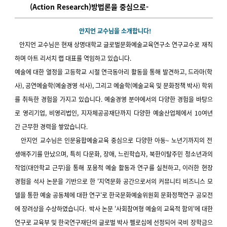
(Action Research)방법론을 중심으로-
안지언 교수님을 소개합니다!
안지언 교수님은 현재 상명대학교 글로벌문화예술교육연구소 연구교수로 재직
하며 아트 리서치 랩 대표를 역임하고 있습니다.
예술에 대한 열정을 고등학교 시절 연극동아리 활동을 통해 발견하고, 드라마(학
사), 공연예술학(예술경영 석사), 그리고 예술학(예술교육 및 문화정책 박사) 학위
를 취득한 경험을 가지고 있습니다.
예술경영 분야에서의 다양한 경험을 바탕으
로 영리기업, 비영리법인, 지자체공공재단까지 다양한 예술산업체에서 10여년
간 근무한 경력을 쌓았습니다.
안지언 교수님은 인문융합예술교육 중심으로 다양한 아동~ 노년기까지의 전
생애주기를 만났으며, 특히 다문화, 장애, 느린학습자, 북한이탈주민 청소년과의
작업(대안학교 근무)을 통해 포용적 예술 활동과 연구를 실천하고,
이러한 현장
경험을 석사 논문을 기반으로 한 '지역문화 공간으로서의 커뮤니티 비즈니스 모
델을 통한 예술 공동체에 대한 연구'로 한국문화예술위원회 문화정책연구 공모전
에 장려상을 수상하였습니다.
박사 논문 '사회참여형 예술의 교육적 함의'에 대한
연구로 교육부 및 한국연구재단의 글로벌 박사 펠로십에 선정되어 국비 장학금으