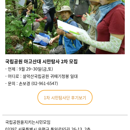
국립공원 아고산대 시만탐사 2차 모집
- 언제 : 9월 29~30일(금,토)
- 어디로 : 설악산국립공원 귀때기청봉 일대
- 문의 : 손보경 (02-961-6547)
1차 시민탐사단 후기보기
국립공원을지키는시민모임
03397 서울특별시 은평구 통일로65길 26-13, 2층