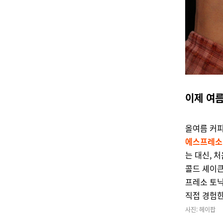
이제 여름
올여름 커
에스프레소’
는 대신, 
콜드 셰이큰
프레소 토
직접 경험한
사진: 헤이팝