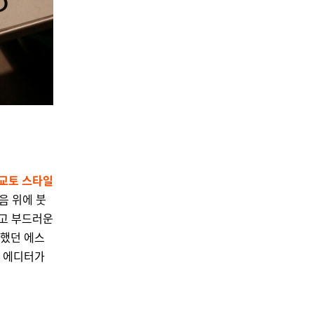
‘교토 스타일
음 위에 붓
하고 부드러운
뜻했던 에스
에디터가