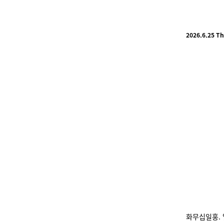
2026.6.25 T
화무십일홍. 