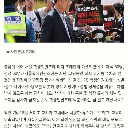
▲ 사진 출처: 한겨레
충남에 이어 서울 학생인권조례 폐지 조례안이 가결되었어요. 재석 60명,
찬성 60명. (서울학생인권조례는 지난 12년동안 폐지 위기를 수차례 넘
겼는데 작정하고 땅땅땅 통과시켜버린 거 같죠...?!) 학생인권조례는 성별
·종교·나이·가족·용모를 비롯해 성적 지향이나 성별 정체성을 이유로 차별
받지 않도록 하는 규칙이에요. 학생에 대한 두발 및 복장 규제와 체벌 및
소지품 검사가 금지된 것도 학생인권조례 덕분이라는 점 알고 계셨나요?
작년 7월 18일 서이초 교사가 교내에서 사망한 뉴스가 보도되고, 교권이
위축되었다며 시끌시끌했죠. 이에 학생 인권을 교권 추락과 대립 구도로
보는 시선이 생겼어요. "학생 인권을 지나치게 앞세우니까 교사의 교육권