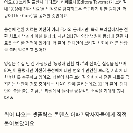
어요.
✊🏽
브라질 출판사 에디토라 타베르나(Editora Taverna)가 브라질
내 '동성애 전환 치료'를 법적으로 금지하도록 촉구하기 위한 캠페인 '더
큐어(The Cure)'를 공개한 것인데요.
동성애 전환 치료는 여전히 여러 국가의 문제지만, 특히 브라질에서는 전
환 치료가 범죄가 아닐 뿐더러, 지난 2017년 연방 법원이 동성애 전환 치
료를 승인한 전적이 있기에 ‘더 큐어’ 캠페인이 브라질 사회에 더 큰 반향
을 불러 일으키고 있어요.
영상은 수십 년 간 자행됐던 ‘동성애 전환 치료’의 잔혹한 실상을 담으며
80년이 흘렀지만 여전히 동성애에 대한 혐오가 만연한 브라질 사회에 대
한 변화를 촉구하고 있어요. 더불어 최근 브라질 의회에서 전환 치료를 금
지하는 법안이 검토 중이라는 사실이 함께 들리는데요.
👂🏽
‘더 큐어’ 캠페
인이 불을 붙는 지금, 브라질에서 들려올 긍정적인 소식을 기대해 봅니
다!
🔥
퀴어 나오는 넷플릭스 콘텐츠 어때? 당사자들에게 직접
물어보았어요