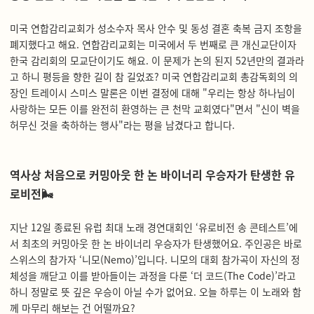
미국 연합감리교회가 성소수자 목사 안수 및 동성 결혼 축복 금지 조항을
폐지했다고 해요. 연합감리교회는 미국에서 두 번째로 큰 개신교단이자
한국 감리회의 모교단이기도 해요. 이 문제가 논의 된지 52년만의 결과라
고 하니 평등을 향한 길이 참 길었죠? 미국 연합감리교회 총감독회의 의
장인 트레이시 스미스 말론은 이번 결정에 대해 "우리는 항상 하나님이
사랑하는 모든 이를 완전히 환영하는 큰 천막 교회였다"면서 "신이 벽을
허무신 것을 축하하는 행사"라는 평을 남겼다고 합니다.
역사상 처음으로 커밍아웃 한 논 바이너리 우승자가 탄생한 유
로비전
🌬️
지난 12일 종료된 유럽 최대 노래 경연대회인 ‘유로비전 송 콘테스트’에
서 최초의 커밍아웃 한 논 바이너리 우승자가 탄생했어요. 주인공은 바로
스위스의 참가자 ‘니모(Nemo)’입니다. 니모의 대회 참가곡이 자신의 정
체성을 깨닫고 이를 받아들이는 과정을 다룬 ‘더 코드(The Code)’라고
하니 정말로 뜻 깊은 우승이 아닐 수가 없어요. 오늘 하루는 이 노래와 함
께 마무리 해보는 건 어떨까요?