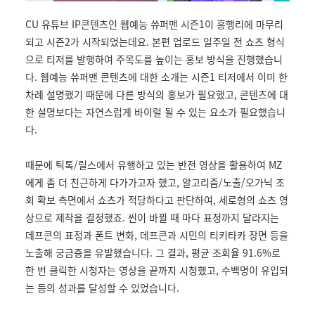
CU 유튜브 IP콘텐츠인 웹예능 쓔퍼맨 시즌1이 흥행리에 마무리
되고 시즌2가 시작되었는데요. 본편 업로드 일주일 전 쇼츠 형식
으로 티저를 발행하여 주목도를 높이는 홍보 방식을 진행했습니
다. 웹예능 쓔퍼맨 콘텐츠에 대한 소개는 시즌1 티저에서 이미 한
차례 설명했기 때문에 다른 방식의 홍보가 필요했고, 콘텐츠에 대
한 설명보다는 자연스럽게 바이럴 될 수 있는 요소가 필요했습니
다.
때문에 틱톡/릴스에서 유행하고 있는 반전 영상을 활용하여 MZ
에게 좀 더 친근하게 다가가고자 했고, 알고리즘/노출/오가닉 조
회 확보 측면에서 쇼츠가 적당하다고 판단하여, 세로형의 쇼츠 영
상으로 제작을 결정했죠. 씬이 바뀔 때 마다 표정까지 달라지는
데프콘의 표정과 폰트 변화, 데프콘과 시민의 티키타카 장면 등을
노출해 궁금증을 유발했습니다. 그 결과, 평균 조회율 91.6%로
한 번 클릭한 시청자는 영상을 끝까지 시청했고, 수백명이 유입되
는 등의 성과를 달성할 수 있었습니다.