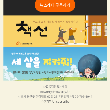
뉴스레터 구독하기
사교육걱정없는세상
noworry@noworry.kr
서울시 용산구 한강대로 62길 23 유진빌딩 4층 02-797-4044
수신거부
Unsubscribe