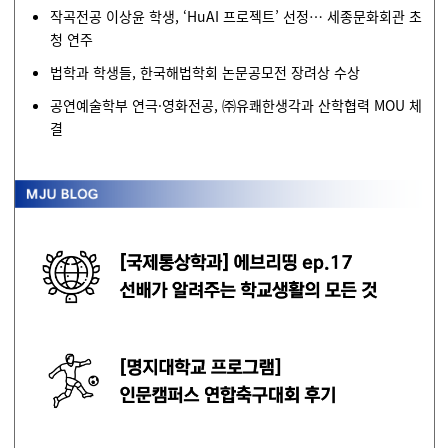
작곡전공 이상윤 학생, ‘HuAI 프로젝트’ 선정… 세종문화회관 초
청 연주
법학과 학생들, 한국해법학회 논문공모전 장려상 수상
공연예술학부 연극·영화전공, ㈜유쾌한생각과 산학협력 MOU 체
결