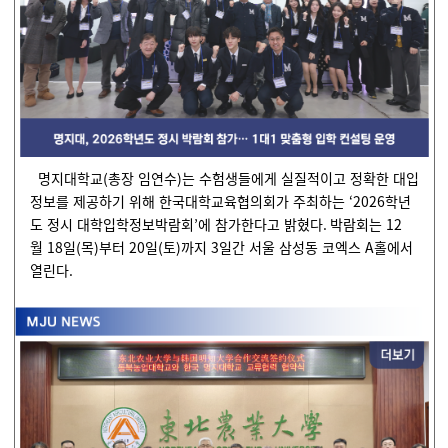
명지대학교
(
총장 임연수
)
는 수험생들에게 실질적이고 정확한 대입
정보를 제공하기 위해 한국대학교육협의회가 주최하는
‘2026
학년
도 정시 대학입학정보박람회
’
에 참가한다고 밝혔다
.
박람회는
12
월
18
일
(
목
)
부터
20
일
(
토
)
까지
3
일간 서울 삼성동 코엑스
A
홀에서
열린다
.