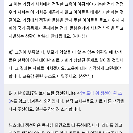
고 이는 가정과 사회에서 적절한 교육이 이뤄져야 가능한 건데 점점
우리 사회는 이 기회를 제공하지 않고 아이들을 배제하기만 하는 것
같아요. 가정에서 적절한 돌봄을 받지 못한 아이들을 돌보기 위해 사
회와 국가 공동체가 존재하는 건데, 돌봄은커녕 사회적 낙인을 찍고
처벌하는 상황이 반복돼 안타깝네요. (써니님)
📬 교권이 부족할 때, 부모가 역할을 다 할 수 없는 형편일 때 학생
들은 선택이 아닌 태어난 죄로 기회가 상실된 존재로 살아갈 것입니
다. 그 결과는 사회로 미치겠지요. 교육에 대해 심각하게 고민해야
합니다. 교육감 관련 뉴스도 다뤄주세요. (산적님)
🐟
📝 지난 6월17일 보내드린 점선면 Lite <
도마 위 생선이 된 초
3
>를 읽고 남겨주신 의견입니다. 현직 교사분들도 서로 다른 생각을
나눠 주셨어요. 일부를 간추려 소개합니다.
뉴스레터 점선면은 독자님 의견으로 더 풍성해집니다. 레터를 읽고