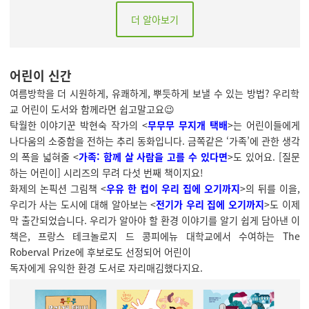
더 알아보기
어린이 신간
여름방학을 더 시원하게, 유쾌하게, 뿌듯하게 보낼 수 있는 방법? 우리학
교 어린이 도서와 함께라면 쉽고말고요😉
탁월한 이야기꾼 박현숙 작가의 <
무무무 무지개 택배
>는 어린이들에게
나다움의 소중함을 전하는 추리 동화입니다. 금쪽같은 ‘가족’에 관한 생각
의 폭을 넓혀줄 <
가족: 함께 살 사람을 고를 수 있다면
>도 있어요. [질문
하는 어린이] 시리즈의 무려 다섯 번째 책이지요!
화제의 논픽션 그림책 <
우유 한 컵이 우리 집에 오기까지
>의 뒤를 이을,
우리가 사는 도시에 대해 알아보는 <
전기가 우리 집에 오기까지
>도 이제
막 출간되었습니다. 우리가 알아야 할 환경 이야기를 알기 쉽게 담아낸 이
책은, 프랑스 테크놀로지 드 콩피에뉴 대학교에서 수여하는 The
Roberval Prize에 후보로도 선정되어 어린이
독자에게 유익한 환경 도서로 자리매김했다지요.