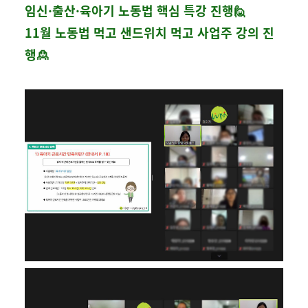
임신·출산·육아기 노동법 핵심 특강 진행🙋
11월 노동법 먹고 샌드위치 먹고 사업주 강의 진
행🙎