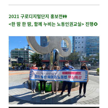
2021 구로디지털단지 홍보전👭
<한 땀 한 땀, 함께 누비는 노동인권교실> 진행🌻