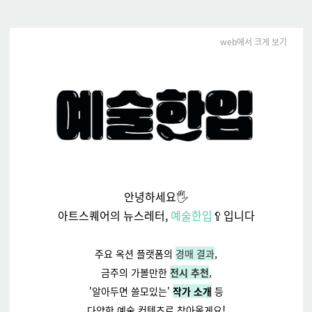
web에서 크게 보기
안녕하세요🖐️
아트스퀘어의 뉴스레터,
예술한입
🥄입니다
주요 옥션 플랫폼의
경매 결과
,
금주의 가볼만한
전시 추천
,
'알아두면 쓸모있는'
작가 소개
등
!
다양한 예술 컨텐츠로 찾아올게요