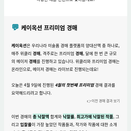
💬
케이옥션 프리미엄 경매
케이옥션
은 우리나라 미술품 경매 플랫폼의 양대산맥 중 하나로,
매주
위클리
경매
, 격주로는
프리미엄
경매
, 달에 한 번 큰 규모
의
메이저
경매
를
진행하고 있습니다. 위클리와 프리미엄 경매는
온라인으로, 메이저 경매는 라이브로 진행되는데요!
오늘은 4월 9일에 진행된
4월의 첫번째 프리미엄
경매 결과를
요약해드리려고 합니다.
👉이전 경매 결과 보기
이번 경매의
총 낙찰액
합계와
낙찰률
,
최고가에 낙찰된 작품
, 그
리고
입찰
률
이
가장 높았던 작품들과, 작가와 작품에 대한 소개