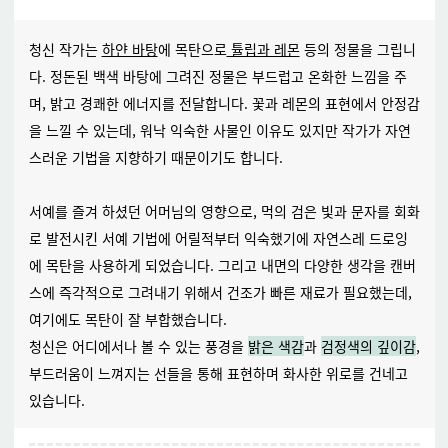
청신 작가는
하얀 바탕
에 목탄으로
튤립과 레몬
등의 정물을 그립니
다. 정돈된 백색 바탕에 그려진 정물은 부드럽고 온화한 느낌을 주
며, 밝고 경쾌한 에너지를 전달합니다.
꽃과 레몬의 표현에서 안정감
을 느낄 수 있는데, 워낙 익숙한 사물인 이유도 있지만 작가가 자연
스러운 기법을 지향하기 때문이기도 합니다.
서예를 즐겨 하셨던 어머님의 영향으로, 먹의 검은 빛과
문자를 회화
로 발전시킨 서예 기법에 어릴적부터 익숙했기에 자연스레 드로잉
에 목탄을 사용하게 되었습니다. 그리고 내면의 다양한 생각을 캔버
스에 즉각적으로 그려내기 위해서 건조가 빠른 재료가 필요했는데,
여기에도 목탄이 잘 부합했습니다.
청신은 어디에서나 볼 수 있는 풍경을
밝은 색감
과
검정색의 깊이감
,
부드러움이 느껴지는 선들을 통해 표현하며 화사한 위로를 건네고
있습니다.