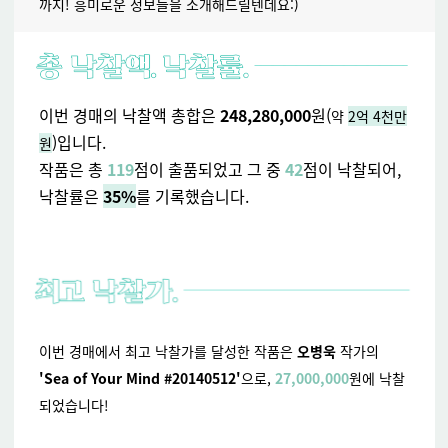
까지! 흥미로운 정보들을 소개해드릴텐데요:)
이번 경매의 낙찰액 총합은
248,280,000
원(
약
2억 4천만
)입니다.
원
작품은 총
119
점이 출품되었고 그 중
42
점이 낙찰되어,
낙찰률은
35%
를
기록했습니다.
이번 경매에서 최고 낙찰가를 달성한 작품은
오병욱
작가의
'Sea of Your Mind #20140512'
으로,
27,000,000
원에 낙찰
되었습니다!