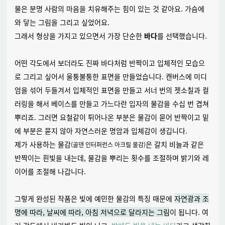
물은 분명 사람의 마음을 치유해주는 힘이 있는 것 같아요.
가슴에
와 닿는 그림을 그리고 싶었어요.
그래서 형상을 가지고 있으면서 가장 단순한
바다
를 선택했습니다.
어떤 각도에서 보더라도 진짜 바다처럼 반짝이고 입체적인 모습으
로 그리고 싶어서 울퉁불퉁한 표면을 만들었습니다. 캔버스에 미디
엄을 섞어 두들겨서 입체적인 표면을 만들고 서너 번의 젯소칠과 컬
러링을 해서 베이스를 만들고 가느다란 입자의 물감을 수십 번 겹쳐
뿌리죠. 그러면 요철같이 튀어나온 부분은 물감이 묻어 반짝이고 밑
에 부분은 묻지 않아 자연스러운 명암과 입체감이 생깁니다.
제가 사용하는 물감
은 갈치 비늘과 같은
(골덴 인터퍼런스 아크릴 물감)
반짝이는 흰빛을 내는데,
물감을 뿌리는 횟수를 조절하며 밝기와 레
이어를 조절해 나갑니다.
그렇게 완성된 작품은 빛에 예민한 물감의 특징 때문에
자연광과 조
명에 따라, 날씨에 따라, 아침 저녁으로 달라지는 그림
이 됩니다.
여