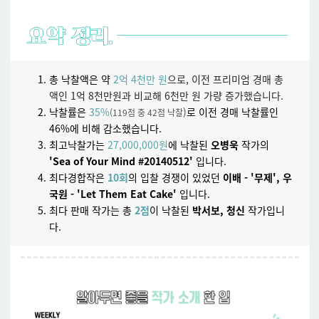
총 낙찰액은 약
2억 4천만 원
으로,
이전 프리미엄 경매 총
액인 1억 8천만원과 비교해 6천만 원 가량 증가했습니다.
낙찰률은
35%
)
로 이전 경매 낙찰률인
(119점 중 42점 낙찰
46%에 비해 감소했습니다.
최고낙찰가는
27,000,000원
에 낙찰된
오병욱
작가의
'Sea of Your Mind #20140512'
입니다.
최다경합작은
10회
의 입찰 경쟁이 있었던
이배 - '무제', 우
국원 -
'Let Them Eat Cake'
입니다.
최다 판매 작가는 총
2점
이 낙찰된
박서보, 청신
작가입니
다.