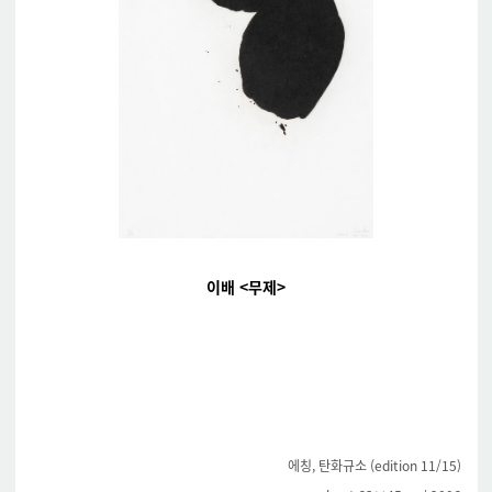
이배 <무제>
에칭, 탄화규소 (edition 11/15)