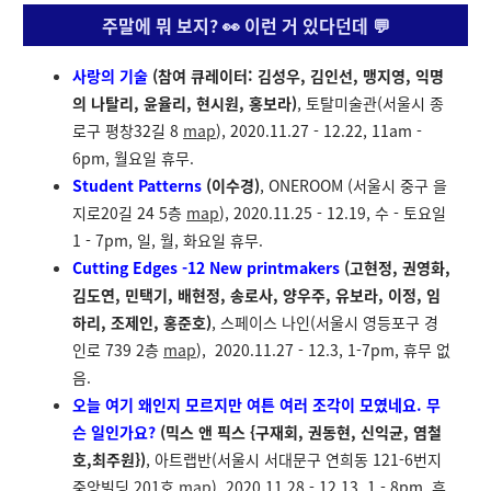
주말에 뭐 보지? 👀 이런 거 있다던데 💬
사랑의 기술
(참여 큐레이터: 김성우, 김인선, 맹지영, 익명
의 나탈리, 윤율리, 현시원, 홍보라)
, 토탈미술관(서울시 종
로구 평창32길 8
map
), 2020.11.27 - 12.22, 11am -
6pm, 월요일 휴무.
Student Patterns
(이수경)
, ONEROOM (서울시 중구 을
지로20길 24 5층
map
), 2020.11.25 - 12.19, 수 - 토요일
1 - 7pm, 일, 월, 화요일 휴무.
Cutting Edges -12 New printmakers
(고현정, 권영화,
김도연, 민택기, 배현정, 송로사, 양우주, 유보라, 이정, 임
하리, 조제인, 홍준호)
, 스페이스 나인(서울시 영등포구 경
인로 739 2층
map
), 2020.11.27 - 12.3, 1-7pm, 휴무 없
음.
오늘 여기 왜인지 모르지만 여튼 여러 조각이 모였네요. 무
슨 일인가요?
(
믹스 앤 픽스 {구재회, 권동현, 신익균, 염철
호,최주원})
, 아트랩반(서울시 서대문구 연희동 121-6번지
중앙빌딩 201호
map
), 2020.11.28 - 12.13, 1 - 8pm, 휴