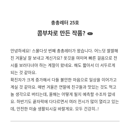
총총레터 25호
콤부차로 만든 작품? 🧫
안녕하세요! 스물다섯 번째 총총레터가 왔습니다. 어느덧 쌀쌀해
진 겨울날 잘 보내고 계신가요? 옷깃을 여미며 빠른 걸음으로 전
시를 보러다녀야 하는 계절이 왔네요. 해도 짧아서 더 서두르게
되는 것 같아요.
확진자가 크게 증가해서 다들 불안한 마음으로 일상을 이어가고
계실 것 같아요. 매번 겨울은 연말에 친구들과 맛있는 것도 먹고
놀 생각으로 버티는데, 올해는 어떻게 될지 예측할 수조차 없네
요. 하반기도 끝자락에 다다르면서 여러 전시가 많이 열리고 있는
데, 안전한 미술 생활되시길 바랄게요. 모두 건강히..!