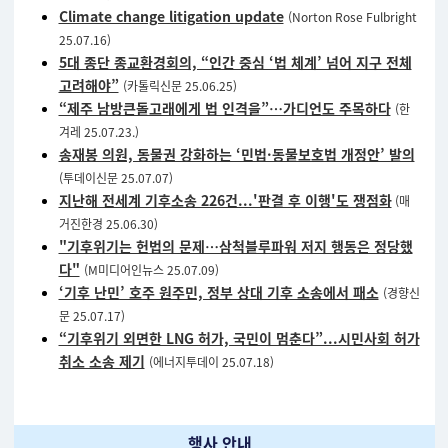
Climate change litigation update
(Norton Rose Fulbright
25.07.16)
5대 종단 종교환경회의, “인간 중심 ‘법 체계’ 넘어 지구 전체
고려해야”
(카톨릭신문 25.06.25)
“제주 남방큰돌고래에게 법 인격을”…가디언도 주목하다
(한
겨레 25.07.23.)
송재봉 의원, 동물권 강화하는 ‘민법·동물보호법 개정안’ 발의
(투데이신문 25.07.07)
지난해 전세계 기후소송 226건...'판결 후 이행'도 쟁점화
(매
거진한경 25.06.30)
"기후위기는 헌법의 문제…삼척블루파워 저지 행동은 정당했
다"
(M미디어인뉴스 25.07.09)
‘기후 난민’ 호주 원주민, 정부 상대 기후 소송에서 패소
(경향신
문 25.07.17)
“기후위기 외면한 LNG 허가, 국민이 멈춘다”...시민사회 허가
취소 소송 제기
(에너지투데이 25.07.18)
행사 안내