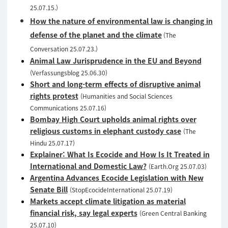
25.07.15.
)
How the nature of environmental law is changing in
defense of the planet and the climate
(The
Conversation 25.07.23.)
Animal Law Jurisprudence in the EU and Beyond
(Verfassungsblog 25.06.30)
Short and long-term effects of disruptive animal
rights protest
(Humanities and Social Sciences
Communications 25.07.16)
Bombay High Court upholds animal rights over
religious customs in elephant custody case
(The
Hindu 25.07.17)
Explainer: What Is Ecocide and How Is It Treated in
International and Domestic Law?
(Earth.Org 25.07.03)
Argentina Advances Ecocide Legislation with New
Senate Bill
(StopEcocideInternational 25.07.19)
Markets accept climate litigation as material
financial risk, say legal experts
(Green Central Banking
25.07.10)