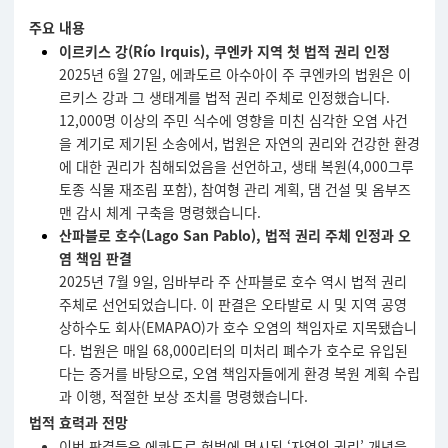
주요 내용
이르키스 강(Río Irquis), 쿠엔카 지역 첫 법적 권리 인정
2025년 6월 27일, 에콰도르 아수아이 주 쿠엔카의 법원은 이
르키스 강과 그 생태계를 법적 권리 주체로 인정했습니다.
12,000명 이상의 주민 식수에 영향을 미친 심각한 오염 사건
을 계기로 제기된 소송에서, 법원은 자연의 권리와 건강한 환경
에 대한 권리가 침해되었음을 선언하고, 생태 복원(4,000그루
토종 식물 재조림 포함), 참여형 관리 계획, 댐 건설 및 옴부즈
맨 감시 체계 구축을 명령했습니다.
산파블로 호수(Lago San Pablo), 법적 권리 주체 인정과 오
염 책임 판결
2025년 7월 9일, 임바부라 주 산파블로 호수 역시 법적 권리
주체로 선언되었습니다. 이 판결은 오타발로 시 및 지역 공영
상하수도 회사(EMAPAO)가 호수 오염의 책임자로 지목됐습니
다. 법원은 매일 68,000리터의 미처리 폐수가 호수로 유입된
다는 증거를 바탕으로, 오염 책임자들에게 환경 복원 계획 수립
과 이행, 적절한 보상 조치를 명령했습니다.
법적 효력과 전망
이번 판결들은 에콰도르 헌법에 명시된 ‘자연의 권리’ 개념을