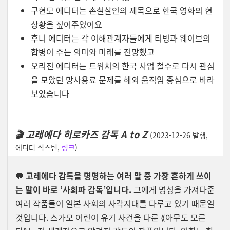
구현모 에디터는 촌철살인의 제목으로 한국 영화의 현
상황을 짚어주었어요
후니 에디터는 각 이해관계자들에게 티빙과 웨이브의
합병이 주는 의미와 미래를 전망했고
오리진 에디터는 트위치의 한국 사업 철수로 다시 관심
을 모았던 망사용료 문제를 해외 움직임 중심으로 바라
보았습니다
🎬 고레에다 히로카즈 감독 A to Z
(2023-12-26 발행,
에디터 식스틴,
링크
)
💬
고레에다 감독을 명명하는 여러 말 중 가장 흔하게 쓰이
는 말이 바로 ‘사회파 감독’입니다.
그에게 명성을 가져다준
여러 작품들이 일본 사회의 사각지대를 다루고 있기 때문일
것입니다. 스가모 어린이 유기 사건을 다룬 ⟪아무도 모른