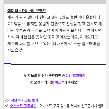
에디터 <찬비>의 코멘트
새해가 된지 얼마나 됐다고 벌써 1월도 절반이나 흘렀다니
요? 믿을 수 없지만 응원가 컨셉으로 컨셉을 잡고 편곡도 해
버린 부석순의 노래를 들으며 파이팅 해봅시다. 고백하자면
사실 저 세븐틴은 음악만 조금 들어봤는데요, 재미있다고
세간의 화제를 모으고 있는 ⟨나나투어⟩로 조금 입문해버릴
지도요 😌
☕️
오늘의 레터가 좋았다면
커피값 후원하기
💌
오늘의 레터를
피드백
해주세요!
👉
지난 어거스트 보기
💜
어거스트 구독하
기
: 어거스트 구독 링크를 복사해 친구들에게 알려