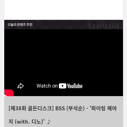
[제38회 골든디스크] BSS (부석순) - '파이팅 해야
지 (with. 디노)' ♪