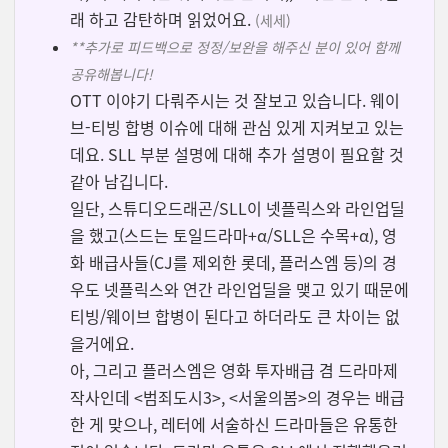
래 하고 감탄하며 읽었어요.
(세세)
**추가로 피드백으로 정정/보완을 해주신 분이 있어 함께
공유해봅니다!
OTT 이야기 다뤄주시는 것 잘보고 있습니다. 웨이
브-티빙 합병 이슈에 대해 관심 있게 지켜보고 있는
데요. SLL 부분 설명에 대해 추가 설명이 필요할 것
같아 남깁니다.
일단, 스튜디오드래곤/SLL이 넷플릭스와 라인업딜
을 했고(스드는 토일드라마+
α
/SLL은 수목+
α
), 영
화 배급사들(CJ를 제외한 롯데, 플러스엠 등)의 경
우도 넷플릭스와 연간 라인업딜을 맺고 있기 때문에
티빙/웨이브 합병이 된다고 하더라도 큰 차이는 없
을거에요.
아, 그리고 플러스엠은 영화 투자배급 겸 드라마제
작사인데 <범죄도시3>, <서울의봄>의 경우는 배급
한 게 맞으나, 레터에 서술하신 드라마들은 유통한