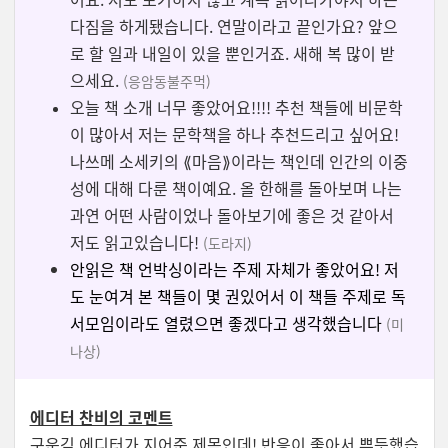
다짐을 하게됐습니다. 연말이라고 끝인가요? 앞으
로 할 일과 내일이 있을 뿐인거죠. 새해 복 많이 받
으세요.
(
응암동불주먹
)
오늘 책 소개 너무 좋았어요!!!! 추천 책들에 비문학
이 많아서 저는 문학책을 하나 추천드리고 싶어요!
나쓰메 소세키의 ⟪마음⟫이라는 책인데 인간의 이중
성에 대해 다룬 책이예요. 올 한해를 돌아보며 나는
과연 어떤 사람이었나 돌아보기에 좋은 것 같아서
저도 읽고있습니다!
(도라지)
안읽은 책 언박싱이라는 주제 자체가 좋았어요! 저
도 눈여겨 본 책들이 몇 권있어서 이 책들 주제로 독
서모임이라도 열렸으면 좋겠다고 생각했습니다
(미
나상)
에디터 찬비의 코멘트
구운김 에디터가 지어준 제목인데! 반응이 좋아서 뿌듯했습