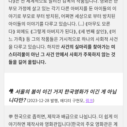
다⟫는 전 세계적으로 알려진 감독의 작품입니다. 영화는 한
부모 가정에 살고 있는 각기 다른 아버지를 둔 아이들의 이
야기로 부모로 부터 방치된, 어쩌면 세상으로 부터 방치된
아이들의 이야기를 다루고 있습니다. (...)
⟪아무도 모른
다
⟫
외에도
⟪
그렇게 아버지가 된다
⟫
,
⟪
세 번째 살인
⟫
,
⟪
어
느 가족
⟫
등 그의 작품들은 거시적으로 하나의 사회적 사건
을 다루고 있습니다.
하지만
사건의 실마리를 찾아가는 미
스터리물이 아닌 그 사건 안에서 사회가 주목하지 않는 것
들을 길어 올립니다.
🎥
서울의 봄이 이긴 거지 한국영화가 이긴 게 아닙
니다만?
(2023-12-28 발행, 에디터 구현모,
링크
)
💬 한국으로 좁히면, 제작과 배급으로 나뉩니다. 더 쉽게 이
야기하면 제작사와 영화관입니다(한국의 주요 영화관은 계