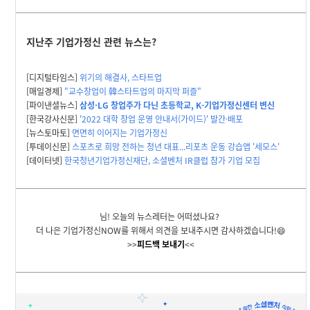
지난주 기업가정신 관련 뉴스는?
[디지털타임스]
위기의 해결사, 스타트업
[매일경제]
"교수창업이 韓스타트업의 마지막 퍼즐"
[파이낸셜뉴스]
삼성·LG 창업주가 다닌 초등학교, K-기업가정신센터 변신
[한국강사신문]
'2022 대학 창업 운영 안내서(가이드)' 발간·배포
[뉴스토마토]
면면히 이어지는 기업가정신
[투데이신문]
스포츠로 희망 전하는 청년 대표...리포츠 운동 강습앱 '세모스'
[데이터넷]
한국청년기업가정신재단, 소셜벤처 IR클럽 참가 기업 모집
님! 오늘의 뉴스레터는 어떠셨나요?
더 나은 기업가정신NOW를 위해서 의견을 보내주시면 감사하겠습니다!😄
>>
피드백 보내기
<<