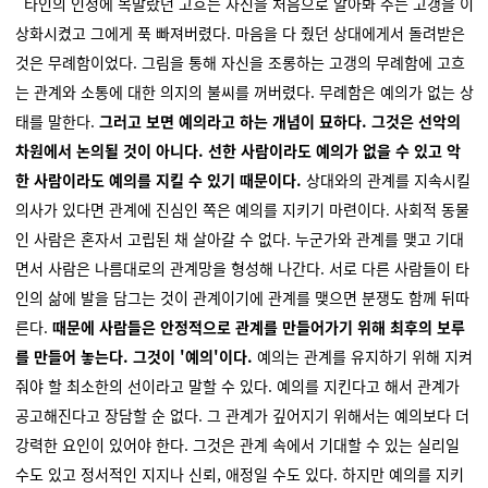
타인의 인정에 목말랐던 고흐는 자신을 처음으로 알아봐 주는 고갱을 이
상화시켰고 그에게 푹 빠져버렸다.
마음을 다 줬던 상대에게서 돌려받은
것은 무례함이었다. 그림을 통해 자신을 조롱하는 고갱의 무례함에 고흐
는 관계와 소통에 대한 의지의 불씨를 꺼버렸다. 무례함은 예의가 없는 상
태를 말한다.
그러고 보면 예의라고 하는 개념이 묘하다. 그것은 선악의
차원에서 논의될 것이 아니다. 선한 사람이라도 예의가 없을 수 있고 악
한 사람이라도 예의를 지킬 수 있기 때문이다.
상대와의 관계를 지속시킬
의사가 있다면 관계에 진심인 쪽은 예의를 지키기 마련이다. 사회적 동물
인 사람은 혼자서 고립된 채 살아갈 수 없다. 누군가와 관계를 맺고 기대
면서 사람은 나름대로의 관계망을 형성해 나간다. 서로 다른 사람들이 타
인의 삶에 발을 담그는 것이 관계이기에 관계를 맺으면 분쟁도 함께 뒤따
른다.
때문에 사람들은 안정적으로 관계를 만들어가기 위해 최후의 보루
를 만들어 놓는다. 그것이 '예의'이다.
예의는 관계를 유지하기 위해 지켜
줘야 할 최소한의 선이라고 말할 수 있다. 예의를 지킨다고 해서 관계가
공고해진다고 장담할 순 없다. 그 관계가 깊어지기 위해서는 예의보다 더
강력한 요인이 있어야 한다. 그것은 관계 속에서 기대할 수 있는 실리일
수도 있고 정서적인 지지나 신뢰, 애정일 수도 있다. 하지만 예의를 지키