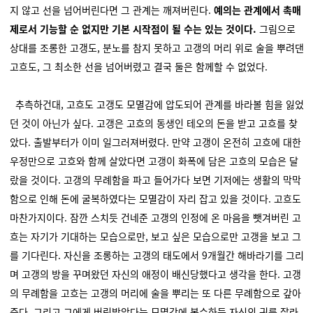
지 않고 선을 넘어버린다면 그 관계는 깨져버린다.
예의는 관계에서 촉매
제로서 기능할 순 없지만 기본 시작점이 될 수는 있는 것이다.
그림으로
상대를 조롱한 고갱도, 분노를 참지 못하고 고갱의 머리 위로 술을 뿌려댄
고흐도, 그 최소한 선을 넘어버렸고 결국 둘은 함께할 수 없었다.
추측하건대, 고흐도 고갱도 모멸감에 압도되어 관계를 바라볼 힘을 잃었
던 것이 아닌가 싶다. 고갱은 고흐의 동생인 테오의 돈을 받고 고흐를 찾
았다. 출발부터가 이미 일그러져버렸다. 만약 고갱이 온전히 고흐에 대한
우정만으로 고흐와 함께 살았다면 고갱이 화폭에 담은 고흐의 모습은 달
랐을 것이다. 고갱의 무례함을 파고 들어가다 보면 기저에는 생활의 막막
함으로 인해 돈에 굴복하였다는 모멸감이 자리 잡고 있을 것이다. 고흐도
마찬가지이다. 잠깐 스치듯 건네준 고갱의 인정에 온 마음을 뺏겨버린 고
흐는 자기가 기대하는 모습으로만, 보고 싶은 모습으로만 고갱을 보고 그
를 기다린다. 자신을 조롱하는 고갱의 태도에서 9개월간 해바라기를 그리
며 고갱의 방을 꾸며왔던 자신의 애정이 배신당했다고 생각을 한다. 고갱
의 무례함을 고흐는 고갱의 머리에 술을 뿌리는 또 다른 무례함으로 갚아
준다. 그리고 그에게 버림받았다는 모멸감에 복수하듯 자신의 귀를 잘라