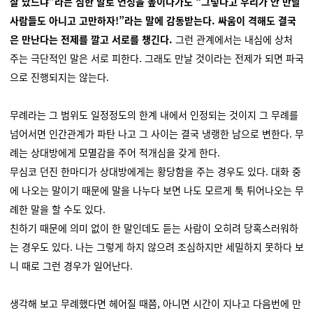
잘 났느냐”라는 심한 말로 언성을 높이다가도 “그렇다고 우리가 안 만날
사람들도 아니고 고만하자!”라는 말에 감동받는다. 싸움이 격해도 결국
은 만난다는 전제를 깔고 서로를 챙긴다.
그런 관계에서는 내심에 상처
주는 극단적인 말은 서로 피한다. 그래도 만날 것이라는 전제가 되면 파국
으로 진행되지는 않는다.
무례라는 그 범위도 일정정도의 한계 내에서 인정되는 것이지 그 무례를
넘어서면 인간관계가 파탄 나고 그 사이는 결국 냉랭한 남으로 변한다. 무
례는 상대방에게 모멸감을 주어 적개심을 갖게 한다.
무심코 던진 한마디가 상대방에게는 황당함을 주는 경우도 있다. 대화 중
에 나오는 말이기 때문에 말을 나누다 보면 나도 모르게 툭 튀어나오는 무
례한 말을 할 수도 있다.
친하기 때문에 의미 없이 한 말인데도 듣는 사람이 오히려 당혹스러워하
는 경우도 있다. 나는 그렇게 하지 않으려 조심하지만 세밀하지 못하다 보
니 때로 그런 경우가 일어난다.
생각해 보고 무례했다면 헤어질 때쯤, 아니면 시간이 지나고 다음번에 만