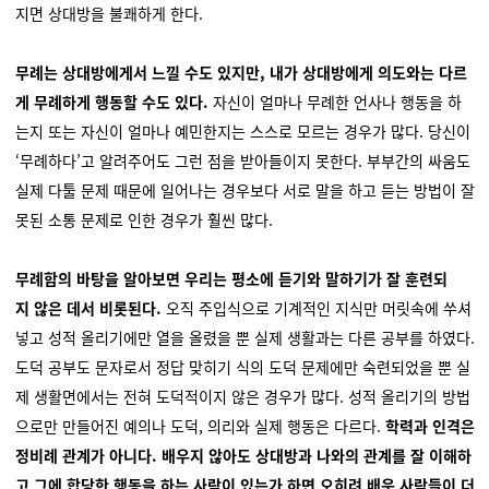
지면 상대방을 불쾌하게 한다.
무례는 상대방에게서 느낄 수도 있지만, 내가 상대방에게 의도와는 다르
게 무례하게 행동할 수도 있다.
자신이 얼마나 무례한 언사나 행동을 하
는지 또는 자신이 얼마나 예민한지는 스스로 모르는 경우가 많다. 당신이
‘무례하다’고 알려주어도 그런 점을 받아들이지 못한다. 부부간의 싸움도
실제 다툴 문제 때문에 일어나는 경우보다 서로 말을 하고 듣는 방법이 잘
못된 소통 문제로 인한 경우가 훨씬 많다.
무례함의 바탕을 알아보면 우리는 평소에 듣기와 말하기가 잘 훈련되
지 않은 데서 비롯된다.
오직 주입식으로 기계적인 지식만 머릿속에 쑤셔
넣고 성적 올리기에만 열을 올렸을 뿐 실제 생활과는 다른 공부를 하였다.
도덕 공부도 문자로서 정답 맞히기 식의 도덕 문제에만 숙련되었을 뿐 실
제 생활면에서는 전혀 도덕적이지 않은 경우가 많다. 성적 올리기의 방법
으로만 만들어진 예의나 도덕, 의리와 실제 행동은 다르다.
학력과 인격은
정비례 관계가 아니다. 배우지 않아도 상대방과 나와의 관계를 잘 이해하
고 그에 합당한 행동을 하는 사람이 있는가 하면 오히려 배운 사람들이 더