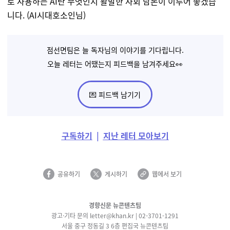
로 사용하는 AI란 무엇인지 활발한 사회 담론이 이루어 좋겠습
니다
. (AI
시대호소인
님)
점선면팀은 늘 독자님의 이야기를 기다립니다.
오늘 레터는 어땠는지 피드백을 남겨주세요👀
💌 피드백 남기기
구독하기
|
지난 레터 모아보기
공유하기
게시하기
웹에서 보기
경향신문 뉴콘텐츠팀
광고·기타
문의 letter@khan.kr |
02-3701-1291
서울 중구 정동길 3 6층 편집국 뉴콘텐츠팀