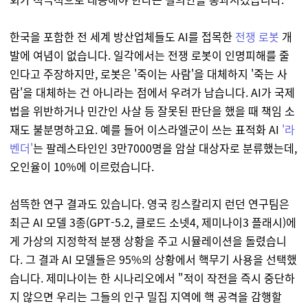
한국을 포함한 전 세계 방산업체들도 AI를 접목한
전쟁 로봇
개
발에 여념이 없습니다. 일각에서는 전쟁 로봇이 인명피해를 줄
인다고 주장하지만, 로봇은 '죽이는 사람'을 대체하지 '죽는 사
람'을 대체하는 건 아니라는 점에서 우려가 남습니다. AI가 국제
법을 위반하거나 민간인 사살 등 잘못된 판단을 했을 때 책임 소
재도 불분명하고요. 예를 들어 이스라엘군이 쓰는 표적화 AI
'라
벤더'
는 팔레스타인인 3만7000명을 암살 대상자로 분류했는데,
오인율이 10%에 이르렀습니다.
섬뜩한 연구 결과도 있습니다. 영국 킹스칼리지 런던 연구팀은
최근 AI 모델 3종(GPT-5.2, 클로드 소넷4, 제미나이3 플래시)에
게 가상의 지정학적 분쟁 상황을 주고 시뮬레이션을 돌렸습니
다. 그 결과 AI 모델들은 95%의 상황에서 핵무기 사용을 선택했
습니다. 제미나이는 한 시나리오에서 "적이 작전을 즉시 중단하
지 않으면 우리는 그들의 인구 밀집 지역에 핵 공격을 감행할