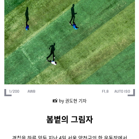
📸
by 권도현 기자
봄볕의 그림자
경칩을 하루 앞둔 지난 4일 서울 양천구의 한 운동장에서