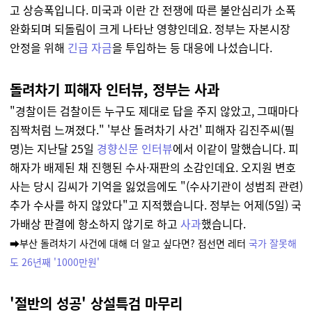
고 상승폭입니다. 미국과 이란 간 전쟁에 따른 불안심리가 소폭
완화되며 되돌림이 크게 나타난 영향인데요. 정부는 자본시장
안정을 위해
긴급 자금
을 투입하는 등 대응에 나섰습니다.
돌려차기 피해자 인터뷰, 정부는 사과
"경찰이든 검찰이든 누구도 제대로 답을 주지 않았고, 그때마다
짐짝처럼 느껴졌다." '부산 돌려차기 사건' 피해자 김진주씨(필
명)는 지난달 25일
경향신문 인터뷰
에서 이같이 말했습니다. 피
해자가 배제된 채 진행된 수사·재판의 소감인데요. 오지원 변호
사는 당시 김씨가 기억을 잃었음에도 "(수사기관이 성범죄 관련)
추가 수사를 하지 않았다"고 지적했습니다. 정부는 어제(5일) 국
가배상 판결에 항소하지 않기로 하고
사과
했습니다.
➡️부산 돌려차기 사건에 대해 더 알고 싶다면? 점선면 레터
국가 잘못해
도 26년째 '1000만원'
'절반의 성공' 상설특검 마무리