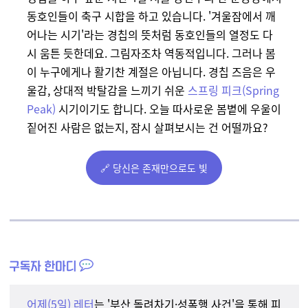
동호인들이 축구 시합을 하고 있습니다. '겨울잠에서 깨
어나는 시기'라는 경칩의 뜻처럼 동호인들의 열정도 다
시 움튼 듯한데요. 그림자조차 역동적입니다. 그러나 봄
이 누구에게나 활기찬 계절은 아닙니다. 경칩 즈음은 우
울감, 상대적 박탈감을 느끼기 쉬운
스프링 피크(Spring
Peak)
시기이기도 합니다. 오늘 따사로운 봄볕에 우울이
짙어진 사람은 없는지, 잠시 살펴보시는 건 어떨까요?
🔗 당신은 존재만으로도 빛
어제(5일) 레터
는
'부산 돌려차기·성폭행 사건'을 통해 피