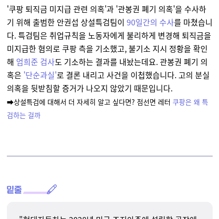
'쿠팡 퇴직금 미지급 관련 의혹'과 '관봉권 폐기 의혹'을 수사하
기 위해 출범한 안권섭 상설특검팀이
90일간의 수사
를 마쳤습니
다. 특검팀은 취업규칙을 노동자에게 불리하게 변경해 퇴직금을
미지급한 혐의로 쿠팡 측을 기소했고, 불기소 지시 정황을 확인
해
엄희준 검사
도
기소하는 결과를 내놨는데요. 관봉권 폐기 의
혹은
'단순과실'
로 결론 내리고 사건을 이첩했습니다. 고의 분실
의혹을 뒷받침할 증거가 나오지 않았기 때문입니다.
➡️상설특검에 대해서 더 자세히 알고 싶다면? 점선면 레터
쿠팡은 왜 특
검하는 걸까