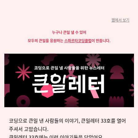
웹에서 보기
누구나 큰일 낼 수 있어
모두의 큰일을 응원하는
스파르타코딩클럽
이 만듭니다.
코딩으로
큰일
낸
사람들의
이야기
,
큰일레터
33
호를
열어
주셔서
고맙습니다
.
큰일레터 33호에는 이런 이야기들을 담았어요.