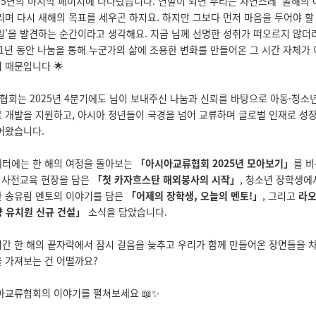
25년의 마지막 페이지에 다다랐습니다. 연말이 되면 우리는 자연스레 ‘올해의
리며 다시 새해의 목표를 세우곤 하지요. 하지만 그보다 먼저 마음을 두어야 할 
일’을 발견하는 순간이라고 생각해요. 지금 님께 선명한 성취가 떠오르지 않더
 1년 동안 나눔을 통해 누군가의 삶에 조용한 변화를 만들어온 그 시간 자체가
 때문입니다 🌟
회는 2025년 4분기에도 님이 보내주신 나눔과 신뢰를 바탕으로 아동·청소
 개발을 지원하고, 아시아 청년들이 국경을 넘어 교류하며 글로벌 인재로 성장
어왔습니다.
레터에는 한 해의 여정을 돌아보는
「아시아교류협회 2025년 모아보기」
를 비
 사전교육 현장을 담은
「첫 카자흐스탄 해외봉사의 시작
」
, 청소년 장학생에
한 송유림 멘토의 이야기를 담은
「어제의 장학생, 오늘의 멘토!」
, 그리고
라오
 유치원 신규 건설」
소식을 담았습니다.
간 한 해의 끝자락에서 잠시 걸음을 늦추고 우리가 함께 만들어온 장면들을 
 가져보는 건 어떨까요?
아교류협회의 이야기를 펼쳐보세요 📖✨