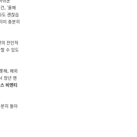
 아쉬운
건, ‘올해
라도 괜찮습
 이미 충분히
년의 전인적
할 수 있도
롯해, 해외
서 청년 멘
스 비엔티
차분히 돌아