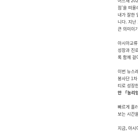
어느새 20
점’을 떠올
내가 잘한 
니다. 지난
큰 의미이기
아시아교류협
성장과 진로
록 함께 걸
이번 뉴스
봉사단 1차
티로 성장
안 「농리양
빠르게 흘러
보는 시간을
지금, 아시