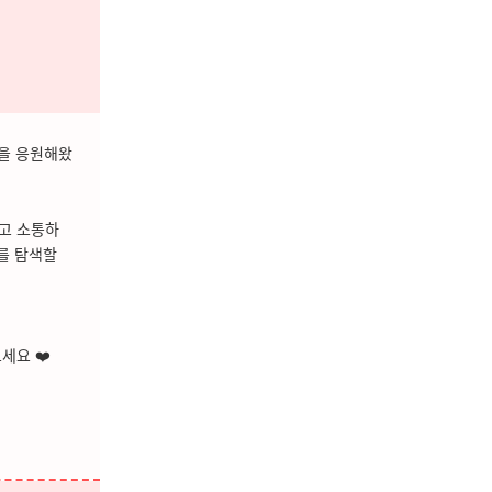
꿈을 응원해왔
고 소통하
를 탐색할
세요 ❤️