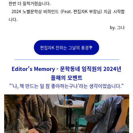
한번 더 질척거렸습니다.
2024 노벨문학상 비하인드 (Feat. 편집자K 부장님) 지금 시작합
니다.
by. 그나
편집자K 전하는 그날의 풍경💐
Editor's Memory -
문학동네 임직원의 2024년
올해의 모멘트
"'나, 책 만드는 일 참 좋아하는구나'라는 생각이었습니다."