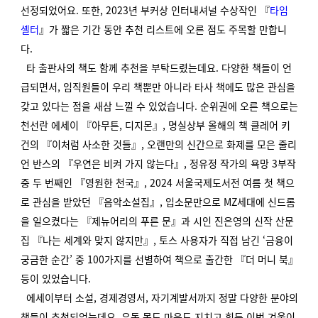
선정되었어요. 또한, 2023년 부커상 인터내셔널 수상작인 『
타임
셸터
』가 짧은 기간 동안 추천 리스트에 오른 점도 주목할 만합니
다.
타 출판사의 책도 함께 추천을 부탁드렸는데요. 다양한 책들이 언
급되면서, 임직원들이 우리 책뿐만 아니라 타사 책에도 많은 관심을
갖고 있다는 점을 새삼 느낄 수 있었습니다. 순위권에 오른 책으로는
천선란 에세이 『아무튼, 디지몬』, 명실상부 올해의 책 클레어 키
건의 『이처럼 사소한 것들』, 오랜만의 신간으로 화제를 모은 줄리
언 반스의 『우연은 비켜 가지 않는다』, 정유정 작가의 욕망 3부작
중 두 번째인 『영원한 천국』, 2024 서울국제도서전 여름 첫 책으
로 관심을 받았던 『음악소설집』, 입소문만으로 MZ세대에 신드롬
을 일으켰다는 『제뉴어리의 푸른 문』과 시인 진은영의 신작 산문
집 『나는 세계와 맞지 않지만』, 토스 사용자가 직접 남긴 ‘금융이
궁금한 순간’ 중 100가지를 선별하여 책으로 출간한 『더 머니 북』
등이 있었습니다.
에세이부터 소설, 경제경영서, 자기계발서까지 정말 다양한 분야의
책들이 추천되었는데요, 유독 몸도 마음도 지치고 힘든 이번 겨울이