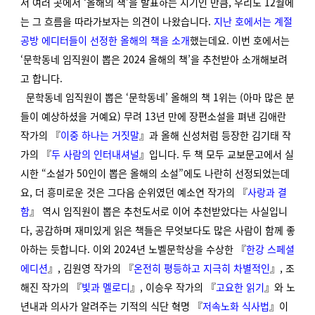
서 여러 곳에서 ‘올해의 책’을 발표하는 시기인 만큼, 우리도 12월에
는 그 흐름을 따라가보자는 의견이 나왔습니다.
지난 호에서는 계절
공방 에디터들이 선정한 올해의 책을 소개
했는데요. 이번 호에서는
‘문학동네 임직원이 뽑은 2024 올해의 책’을 추천받아 소개해보려
고 합니다.
문학동네 임직원이 뽑은 ‘문학동네’ 올해의 책 1위는 (아마 많은 분
들이 예상하셨을 거예요) 무려 13년 만에 장편소설을 펴낸 김애란
작가의 『
이중 하나는 거짓말
』과 올해 신성처럼 등장한 김기태 작
가의 『
두 사람의 인터내셔널
』입니다. 두 책 모두 교보문고에서 실
시한 “소설가 50인이 뽑은 올해의 소설”에도 나란히 선정되었는데
요, 더 흥미로운 것은 그다음 순위였던 예소연 작가의 『
사랑과 결
함
』 역시 임직원이 뽑은 추천도서로 이어 추천받았다는 사실입니
다, 공감하며 재미있게 읽은 책들은 무엇보다도 많은 사람이 함께 좋
아하는 듯합니다. 이외 2024년 노벨문학상을 수상한 『
한강 스페셜
에디션
』, 김원영 작가의 『
온전히 평등하고 지극히 차별적인
』, 조
해진 작가의 『
빛과 멜로디
』, 이승우 작가의 『
고요한 읽기
』와 노
년내과 의사가 알려주는 기적의 식단 혁명 『
저속노화 식사법
』이