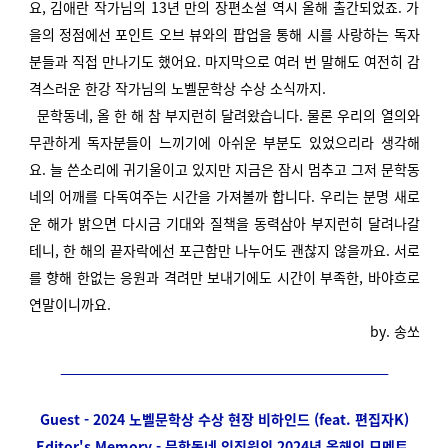
요, 김애란 작가님의 13년 만의 장편소설 역시 올해 출간되었죠. 가
을의 정점에선 포인트 오브 뷰와의 팝업을 통해 시를 사랑하는 독자
분들과 직접 만나기도 했어요. 마지막으로 여러 번 말해도 여전히 감
격스러운 한강 작가님의 노벨문학상 수상 소식까지.
문학동네, 올 한 해 참 부지런히 달려왔습니다. 물론 우리의 열의와
무관하게 독자분들이 느끼기에 아쉬운 부분도 있었으리라 생각해
요. 늘 쓴소리에 귀기울이고 있지만 지금은 잠시 멈추고 그저 문학동
네의 어깨를 다독여주는 시간을 가져볼까 합니다. 우리는 분명 새로
운 해가 밝으면 다시금 기대와 질책을 동력삼아 부지런히 달려나갈
테니, 한 해의 끝자락에선 포근함만 나누어도 괜찮지 않을까요. 서로
를 향해 한없는 응원과 격려만 보내기에도 시간이 부족한, 바야흐로
연말이니까요.
by. 송쏘
Guest - 2024 노벨문학상 수상 현장 비하인드 (feat. 편집자K)
Editor's Memory -
문학동네 임직원의 2024년 올해의 모멘트