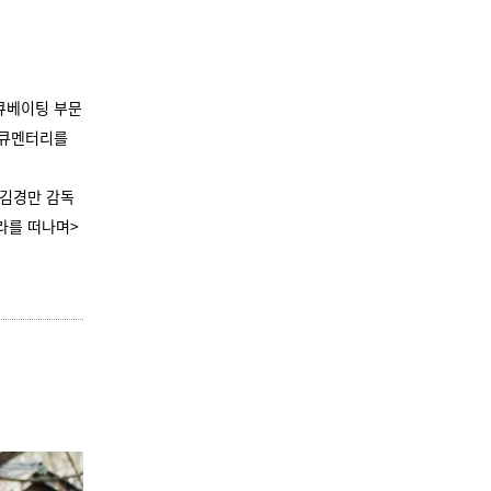
큐베이팅 부문
다큐멘터리를
김경만 감독
나라를 떠나며>