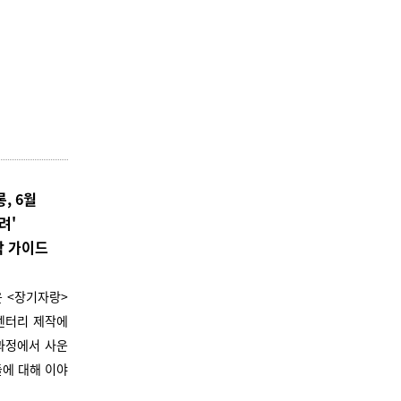
롱, 6월
려'
작 가이드
은 <장기자랑>
멘터리 제작에
과정에서 사운
에 대해 이야