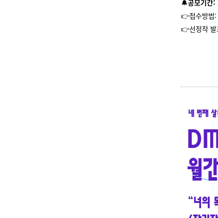
🔔
공모기간:
👉접수방법: 
👉선정작 발