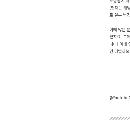
조정됨에 따
(현재는 해
로 일부 변
이때 많은 
셨지요. 그
니다! 아래
건 어떨까요
🎬Youtub