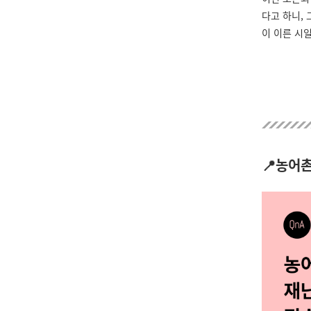
다고 하니,
이 이른 시
📍농어