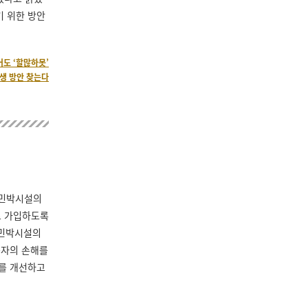
기 위한 방안
어도 ‘할많하못’
상생 방안 찾는다
촌민박시설의
 가입하도록
촌민박시설의
용자의 손해를
를 개선하고