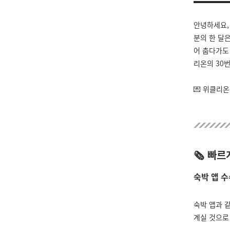
안녕하세요,
분의 한 달
어 춥다가도
리온의 30
💌 위클리
🗞 빠
숙박 앱 수
숙박 앱과 
계실 것으로