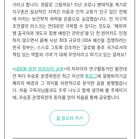
거라고 합니다. 정말로 그럴까요? 지난 코로나 팬데믹을 계기로
지구촌은 일상적인 지역간 이동과 인적 교류가 인구 집단 전체
에 미치는 보건학적 위력을 온몸으로 실감했습니다. 전 지구적
초연결의 리스크는 연대로만 극복할 수 있다는 것도요. '해외여
행 출국자와 개도국 질병 예방간 관련성'을 단 천 원어치도 인정
하지 않으면서 올해 사상 최대 규모의 ODA 예산을 집행하려는
한국 정부는, 스스로 그토록 강조하는 '글로벌 중추 국가로서의
책임 있는 역할과 기여'가 대체 무엇이라고 여기고 있는 걸까요?
<
내일을 위한 아프리카 공부
>의 저자이자 연구활동가인 발전대
안 피다 우승훈 운영위원은 최근 자신의
블로그
에 질병퇴치기금
폐지의 배경과 그 의미를 비판적으로 분석한 글을 발행했습니
다. 피움 구독자님들과도 두루 나누고 함께 생각해 볼 주제이기
에, 우승훈 운영위원의 동의를 얻어 피움을 통해 공유합니다.
글 읽으러 가기