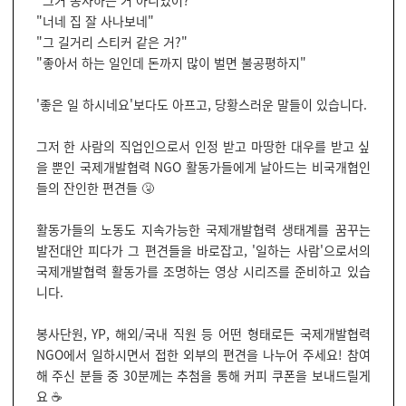
"그거 봉사하는 거 아니었어?"
"너네 집 잘 사나보네"
"그 길거리 스티커 같은 거?"
"좋아서 하는 일인데 돈까지 많이 벌면 불공평하지"
'좋은 일 하시네요'보다도 아프고, 당황스러운 말들이 있습니다.
그저 한 사람의 직업인으로서 인정 받고 마땅한 대우를 받고 싶
을 뿐인 국제개발협력 NGO 활동가들에게 날아드는 비국개협인
들의 잔인한 편견들 🤧
활동가들의 노동도 지속가능한 국제개발협력 생태계를 꿈꾸는
발전대안 피다가 그 편견들을 바로잡고, '일하는 사람'으로서의
국제개발협력 활동가를 조명하는 영상 시리즈를 준비하고 있습
니다.
봉사단원, YP, 해외/국내 직원 등 어떤 형태로든 국제개발협력
NGO에서 일하시면서 접한 외부의 편견을 나누어 주세요! 참여
해 주신 분들 중 30분께는 추첨을 통해 커피 쿠폰을 보내드릴게
요 ☕