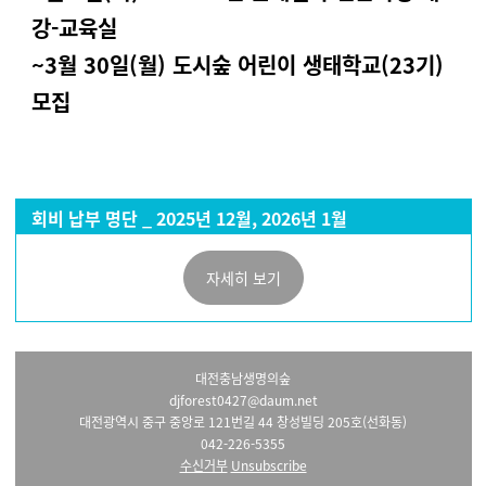
강-교육실
~3월 30일(월) 도시숲 어린이 생태학교(23기)
모집
회비 납부 명단 _ 2025년 12월, 2026년 1월
자세히 보기
대전충남생명의숲
djforest0427@daum.net
대전광역시 중구 중앙로 121번길 44 창성빌딩 205호(선화동)
042-226-5355
수신거부
Unsubscribe