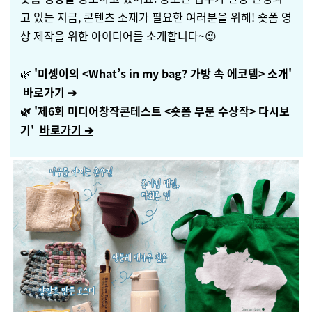
고 있는 지금, 콘텐츠 소재가 필요한 여러분을 위해! 숏폼 영
상 제작을 위한 아이디어를 소개합니다~
😉
🌿
'
미셍이의 <What’s in my bag?
가방 속 에코템>
소개'
바로가기 ➔
🌿 '제
6회 미디어창작콘테스트 <숏폼 부문 수상작> 다시보
기'
바로가기
➔