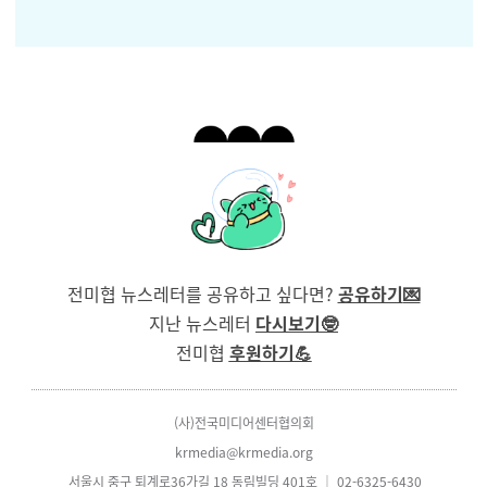
전미협 뉴스레터를 공유하고 싶다면?
공유하기
💌
지난 뉴스레터
다시보
기🤓
전미협
후원하기💪
(사)전국미디어센터협의회
krmedia@krmedia.org
서울시 중구 퇴계로36가길 18 동림빌딩 401호 ｜
02-6325-6430