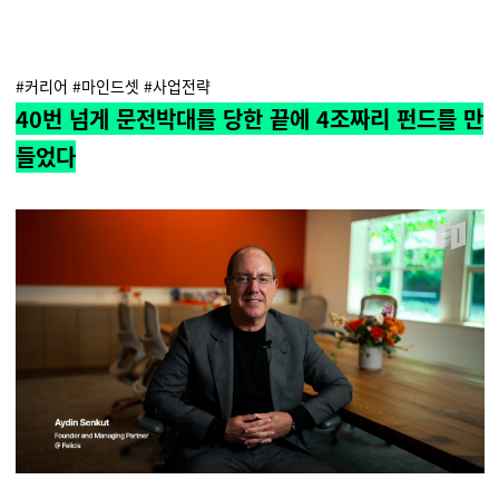
#커리어 #마인드셋 #사업전략
40번 넘게 문전박대를 당한 끝에 4조짜리 펀드를 만
들었다