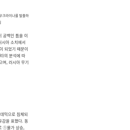
로 우크라이나를 탈출하
임
이 공백인 틈을 이
 러시아 소치에서
국이 되었기 때문이
PRI)의 분석에 따
으며, 러시아 무기
9 팬데믹으로 침체되
유감을 표했다. 동
로 ①물가 상승,