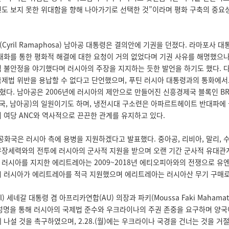
민도 보지 못한 위대함을 향해 나아가기로 선택한 것”이라며 평화 구축의 중요
Cyril Ramaphosa) 남아공 대통령은 결의안에 기권을 던졌다. 라마포사 
대화를 통한 평화적 해결에 대한 요청이 거의 없었다며 기권 사유를 해명했으나, 3
역 불안정을 야기했다며 러시아의 주장을 지지하는 듯한 발언을 하기도 했다. 
국제법 위반을 용납할 수 없다고 단언했으며, 푸틴 러시아 대통령과의 통화에서
다. 남아공은 2006년에 러시아의 제안으로 만들어진 신흥경제국 블록인 BRI
 중국, 남아공)의 일원이기도 하며, 냉전시대 구소련은 아파르트헤이트 반대파에
의 여당 ANC와 역사적으로 끈끈한 관계를 유지하고 있다.
화국은 러시아 측에 용병을 지원하겠다고 발표했다. 중아공, 리비아, 말리, 수
무장세력와의 전투에 러시아의 군사적 지원을 받으며 오랜 기간 군사적 유대관계
 러시아를 지지한 에리트레아는 2009~2018년 에티오피아와의 전쟁으로 유
시 러시아가 에리트레아를 적극 지원했으며 에리트레아는 러시아산 무기 구매로 
all) 세네갈 대통령 겸 아프리카연합(AU) 의장과 파키(Moussa Faki Maham
목) 성명을 통해 러시아의 국제법 준수와 우크라이나의 주권 존중을 요구하며 양국
 나설 것을 촉구하였으며, 2.28.(월)에는 우크라이나 국경을 건너는 것을 