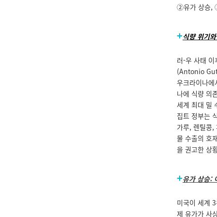
②유가 상승,
+
식량 위기와
러-우 사태 
(Antonio
우크라이나에서 
나에 식량 의존
세계 최대 밀
집트 정부는 식
가루, 렌틸콩,
물 수출의 호
을 권고한 상
+
유가 상승
:
미국이 세계 
제 유가가 사