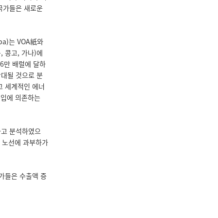
 국가들은 새로운
ba)는 VOA紙와
 콩고, 가나)에
36만 배럴에 달하
확대될 것으로 분
이고 세계적인 에너
 수입에 의존하는
다고 분석하였으
동 노선에 과부하가
국가들은 수출액 증