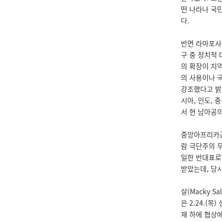
떤 나라나 국
다.
반면 라마포사(
구 중 정치적 
의 확장이 지
의 사용이나 
강조했다고 밝혔
시아, 인도,
서 현 남아공
중앙아프리카공
람 극단주의 
일한 반대표로
받았는데, 당
살(Macky S
은 2.24.(
재 하에 협상에