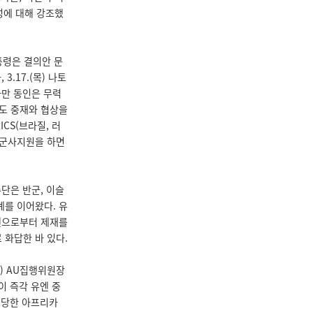
성에 대해 강조했
대통령은 결의안 문
.17.(목) 나토
다만 동인은 무력
도 중재와 협상을
CS(브라질, 러
 군사지원을 하면
단은 반군, 이슬
를 이어왔다. 유
엔으로부터 제재를
화답한 바 있다.
at) AU집행위원장
이 즉각 유엔 중
거절당한 아프리카