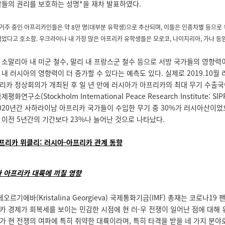
람들의 권리를 보호하는 성명*을 재차 발표하였다.
 거주 중인 아프리카인들은 약 8만 명(대부분 유학생)으로 추산되며, 이들은 인종차별 등으
겪었다고 호소함. 우크라이나 내 가장 많은 아프리카 유학생들은 모로코, 나이지리아, 가나 등
 소말리아 내 미군 철수, 말리 내 프랑스군 철수 등으로 서방 국가들의 영향력
내 러시아의 영향력이 더 증가할 수 있다는 예측도 있다. 실제로 2019.10월
프리카 정상회의가 개최된 후 일 년 만에 러시아가 아프리카의 최대 무기 수출
화연구소(Stockholm International Peace Research Institute: SI
2020년간 사하라이남 아프리카 국가들이 수입한 무기 중 30%가 러시아산이었
 이전 5년간의 기간보다 23%나 늘어난 것으로 나타났다.
아프리카 위클리: 러시아-아프리카 관계 동향
가 아프리카 대륙에 끼칠 영향
 게오르기에바(Kristalina Georgieva) 국제통화기금(IMF) 총재는 코로나1
카 경제가 회복세를 보이는 민감한 시점에 현 러-우 전쟁이 일어난 점에 대해 
가 현 전쟁의 여파에 특히 취약한 대륙이라며, 특히 타격을 받을 네 가지 분야