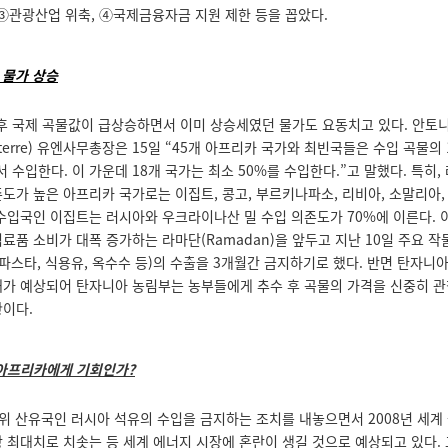
 ③관광산업 위축, ④국제금융자금 지원 제한 등을 꼽았다.
 물가 상승
이후 국제 곡물값이 급상승하면서 이미 상승세였던 물가도 요동치고 있다. 안토
 Guterre) 유엔사무총장은 15일 “45개 아프리카 국가와 최빈국들은 수입 곡물의
수입한다. 이 가운데 18개 국가는 최소 50%를 수입한다.”고 말했다. 특히
도가 높은 아프리카 국가로는 이집트, 콩고, 부르키나파소, 리비아, 소말리아, 
 수입국인 이집트는 러시아와 우크라이나산 밀 수입 의존도가 70%에 이른다. 
료품 소비가 대폭 증가하는 라마단(Ramadan)을 앞두고 지난 10일 주요 작물
 파스타, 식용유, 옥수수 등)의 수출을 3개월간 금지하기로 했다. 반면 탄자니아
재가 예상되어 탄자니아 농림부는 농부들에게 추수 후 곡물의 가격을 신중히 관
황이다.
아프리카에게 기회인가
?
3위 산유국인 러시아 석유의 수입을 금지하는 조치를 내놓으면서 2008년 세계
상 최대치로 치솟는 등 세계 에너지 시장에 혼란이 생길 것으로 예상되고 있다.