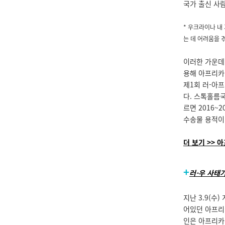
국가 출신 사
* 우크라이나 내
는 데 어려움을 
이러한 가운데
용해 아프리카 
제1회 러-아
다. 스톡홀름국제평
르면 2016~
수송물 용적이
더 보기 >> 
+
러-우 사태
지난 3.9(수)
어있던 아프리
인은 아프리카