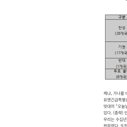
케냐, 가나를 
유엔긴급특별총회
빗대어 “오늘
있다. (중략)
우리는 수십년
판하였다. 또