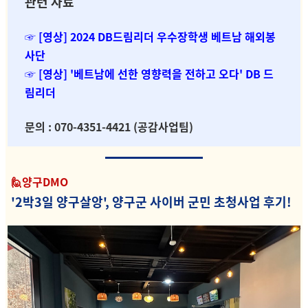
관련 자료
☞ [영
상]
2024 DB드림리더 우수장학생 베트남 해외봉
사단
☞ [영상] '베트남에 선한 영향력을 전하고 오다' DB 드
림리더
문의 : 070-4351-4421 (공감사업팀)
🙋양구DMO
'2박3일 양구살앙', 양구군 사이버 군민 초청사업 후기!