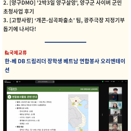
2. [양구DMO] '2박3일 양구살앙', 양구군 사이버 군민
초청사업 후기
3. [고향사랑] ‘개콘-심곡파출소’ 팀, 광주극장 지정기부
돕기에 나서다!
🙋국제교류
한-베 DB 드림리더 장학생 베트남 연합봉사 오리엔테이
션