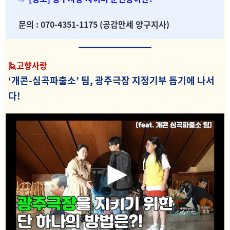
문의 : 070-4351-1175 (공감만세 양구지사)
🙋고향사랑
‘개콘-심곡파출소’ 팀, 광주극장 지정기부 돕기에 나서
다!