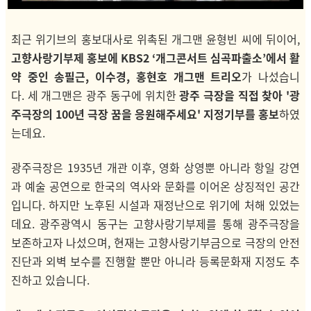
최근 위기브의 홍보대사로 위촉된 개그맨 윤형빈 씨에 뒤이어,
고향사랑기부제 홍보에
KBS2 ‘개그콘서트 심곡파출소’에서 활
약 중인 송필근, 이수경, 홍현호 개그맨 트리오
가 나섰습니
다.
세 개그맨은 광주 동구에 위치한
광주 극장을 직접 찾아 '광
주극장의 100년 극장 꿈을 응원해주세요' 지정기부를 홍보
하였
는데요.
광주극장은 1935년 개관 이후, 영화 상영뿐 아니라 항일 강연
과 예술 공연으로 한국의 역사와 문화를 이어온 상징적인 공간
입니다. 하지만 노후된 시설과 재정난으로 위기에 처해 있었는
데요.
광주광역시 동구는 고향사랑기부제를 통해 광주극장을
보존하고자 나섰으며, 현재는 고향사랑기부금으로 극장의 안전
진단과 외벽 보수를 진행할 뿐만 아니라 등록문화재 지정도 추
진하고 있습니다.