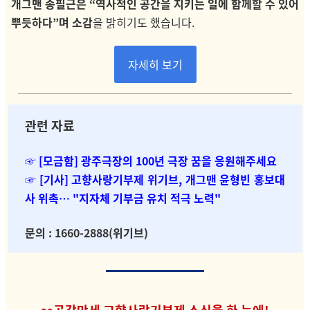
개그맨 송필근은 “역사적인 공간을 지키는 일에 함께할 수 있어
뿌듯하다”며 소감
을 밝히기도 했습니다.
자세히 보기
관련 자료
☞ [모금함]
광주극장의 100년 극장 꿈을 응원해주세요
☞ [기사] 고향사랑기부제 위기브, 개그맨 윤형빈 홍보대
사 위촉… "지자체 기부금 유치 적극 노력"
문의 :
1660-2888(위기브)