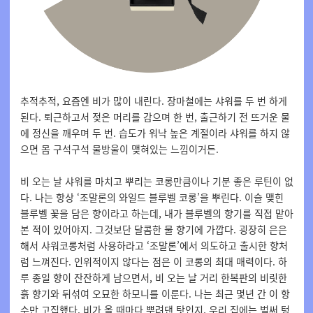
추적추적, 요즘엔 비가 많이 내린다. 장마철에는 샤워를 두 번 하게
된다. 퇴근하고서 젖은 머리를 감으며 한 번, 출근하기 전 뜨거운 물
에 정신을 깨우며 두 번. 습도가 워낙 높은 계절이라 샤워를 하지 않
으면 몸 구석구석 물방울이 맺혀있는 느낌이거든.
비 오는 날 샤워를 마치고 뿌리는 코롱만큼이나 기분 좋은 루틴이 없
다. 나는 항상 ‘조말론의 와일드 블루벨 코롱’을 뿌린다. 이슬 맺힌
블루벨 꽃을 담은 향이라고 하는데, 내가 블루벨의 향기를 직접 맡아
본 적이 있어야지. 그것보단 달콤한 물 향기에 가깝다. 굉장히 은은
해서 샤워코롱처럼 사용하라고 ‘조말론’에서 의도하고 출시한 향처
럼 느껴진다. 인위적이지 않다는 점은 이 코롱의 최대 매력이다. 하
루 종일 향이 잔잔하게 남으면서, 비 오는 날 거리 한복판의 비릿한
흙 향기와 뒤섞여 오묘한 하모니를 이룬다. 나는 최근 몇년 간 이 항
수만 고집했다. 비가 올 때마다 뿌려댄 탓인지, 우리 집에는 벌써 텅