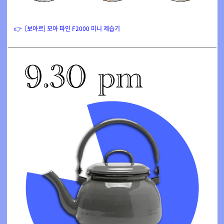
👉
[보아르] 모아 파인 F2000
미니 제습기