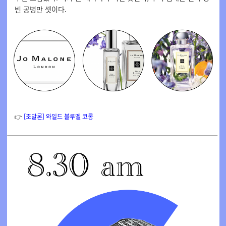
빈 공병만 셋이다.
👉
[
조말론] 와일드 블루벨 코롱