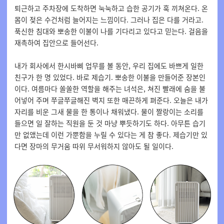
퇴근하고 주차장에 도착하면 눅눅하고 습한 공기가 훅 끼쳐온다. 온
몸이 젖은 수건처럼 늘어지는 느낌이다. 그러나 집은 다를 거라고.
푹신한 침대와 뽀송한 이불이 나를 기다리고 있다고 믿는다. 걸음을
재촉하여 집안으로 들어선다.
내가
회사에서
한시바삐
업무를
볼
동안
,
우리
집에도
바쁘게
일한
친구가
한
명
있었다
.
바로
제습기
.
뽀송한
이불을
만들어준
장본인
이다
.
여름마다
쏠쏠한
역할을
해주는
녀석은
,
쳐진
빨래에
숨을
불
어넣어 주며
쭈글쭈글해진
벽지
또한
매끈하게
펴준다
.
오늘은
내가
자리를
비운
그새
물을
한
통이나
채워냈다
.
물이
짤랑이는
소리를
들으면
일
잘하는
직원을
둔
것
마냥
뿌듯하기도 하다
.
아무튼
습기
만
없앴는데
이런
가뿐함을
누릴
수
있다는
게
참
좋다
.
제습기만
있
다면
장마의
무거움
따위
무서워하지
않아도
될
일이다
.