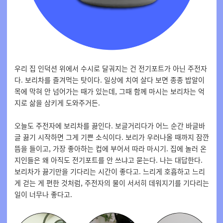
우리
집 인덕션
위에서
수시로
달궈지는
건
전기포트가
아닌
주전자
다
.
보리차를
즐겨먹는
탓이다
.
일상에
치여
살다
보면
종종
밥알이
목에
막혀
안
넘어가는
때가
있는데
,
그때
함께
마시는
보리차는
억
지로
삶을
삼키게
도와주거든
.
오늘도
주전자에
보리차를
끓인다
.
보글거리다가
어느
순간
바글바
글
끓기
시작하면
그게
기쁜
소식이다
.
보리가
우러나올
때까지
잠깐
뜸을
들이고
,
가장
좋아하는
컵에
부어서
따라
마시기
.
집에
놀러
온
지인들은
왜
아직도
전기포트를
안
쓰냐고
묻는다
.
나는
대답한다
.
보리차가
끓기만을
기다리는
시간이
좋다고
.
느리게 호흡하고 느리
게 걷는 게 편한 것처럼, 주전자의 물이 서서히 데워지기를 기다리는
일이 너무나 좋다고.