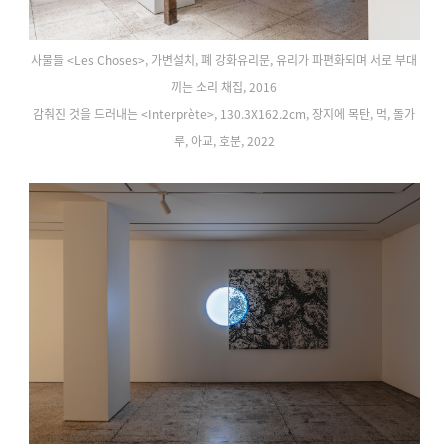
사물들 <Les Choses>, 가변설치, 폐 강화유리문, 유리가 파편화되며 서로 부대
끼는 소리 채집, 2016
감춰진 것을 드러내는 <Interprète>, 130.3X162.2cm, 장지에 목탄, 먹, 돌가
루, 아교, 호분, 2022