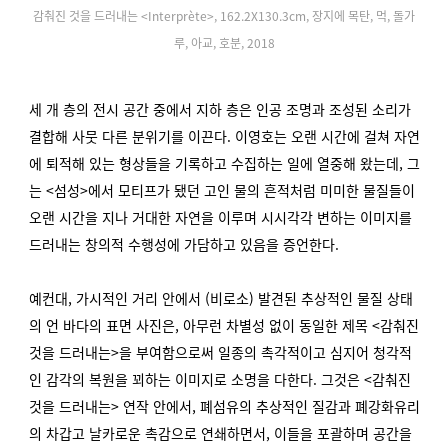
감춰진 것을 드러내는 <Interprète>, 162.2X130.3cm, 장지에 목탄, 먹, 돌가
루, 아교, 호분, 2018
세 개 층의 전시 공간 중에서 지하 층은 인공 조명과 조성된 소리가
결합해 사뭇 다른 분위기를 이끈다. 이영호는 오랜 시간에 걸쳐 자연
에 퇴적해 있는 형상들을 기록하고 수집하는 일에 열중해 왔는데, 그
는 <섬성>에서 모티프가 됐던 고인 물의 흔적처럼 미미한 물질들이
오랜 시간을 지나 거대한 자연을 이루며 시시각각 변하는 이미지를
드러내는 창의적 수행성에 가담하고 있음을 증언한다.
예컨대, 가시적인 거리 안에서 (비로소) 발견된 추상적인 물질 상태
의 언 바다의 표면 사진은, 아무런 차별성 없이 동일한 제목 <감춰진
것을 드러내는>을 부여함으로써 일종의 촉각적이고 심지어 청각적
인 감각의 복원을 꾀하는 이미지로 소명을 다한다. 그것은 <감춰진
것을 드러내는> 연작 안에서, 폐섬유의 추상적인 질감과 폐강화유리
의 차갑고 날카로운 촉감으로 연쇄하면서, 이들을 포괄하며 공간을