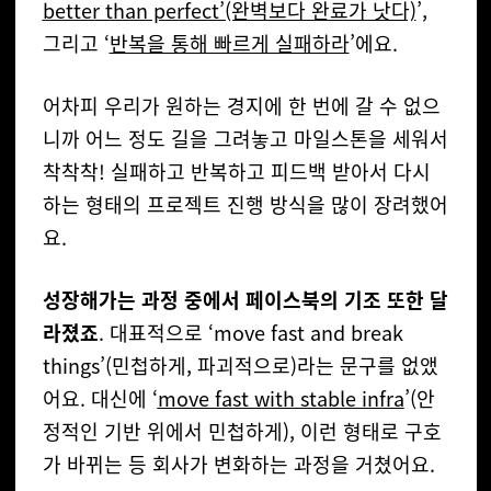
better than perfect’(완벽보다 완료가 낫다)
’,
그리고 ‘
반복을 통해 빠르게 실패하라
’에요.
어차피 우리가 원하는 경지에 한 번에 갈 수 없으
니까 어느 정도 길을 그려놓고 마일스톤을 세워서
착착착! 실패하고 반복하고 피드백 받아서 다시
하는 형태의 프로젝트 진행 방식을 많이 장려했어
요.
성장해가는 과정 중에서 페이스북의 기조 또한 달
라졌죠
. 대표적으로 ‘move fast and break
things’(민첩하게, 파괴적으로)라는 문구를 없앴
어요. 대신에 ‘
move fast with stable infra
’(안
정적인 기반 위에서 민첩하게), 이런 형태로 구호
가 바뀌는 등 회사가 변화하는 과정을 거쳤어요.