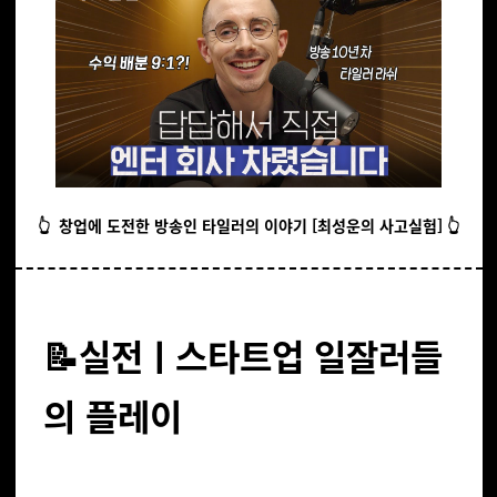
👆️ 창업에 도전한 방송인 타일러의 이야기 [최성운의 사고실험] 👆️
📝실전ㅣ스타트업 일잘러들
의 플레이