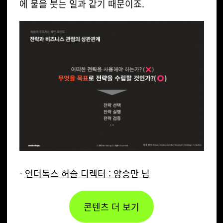
에 물을 붓는 일
과 같기 때문이죠.
-
언더독스 허슬 디렉터 : 양승만 님
콘텐츠 더 보기