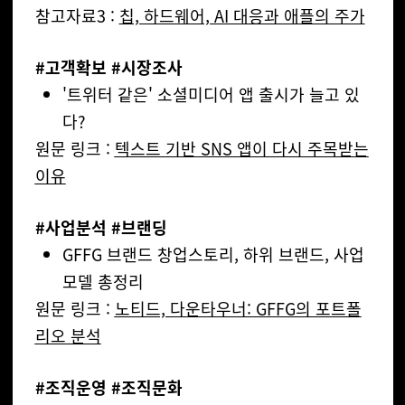
참고자료3 :
칩, 하드웨어, AI 대응과 애플의 주가
#고객확보 #시장조사
'트위터 같은' 소셜미디어 앱 출시가 늘고 있
다?
원문 링크 :
텍스트 기반 SNS 앱이 다시 주목받는
이유
#사업분석 #브랜딩
GFFG 브랜드 창업스토리, 하위 브랜드, 사업
모델 총정리
원문 링크 :
노티드, 다운타우너: GFFG의 포트폴
리오 분석
#조직운영 #조직문화