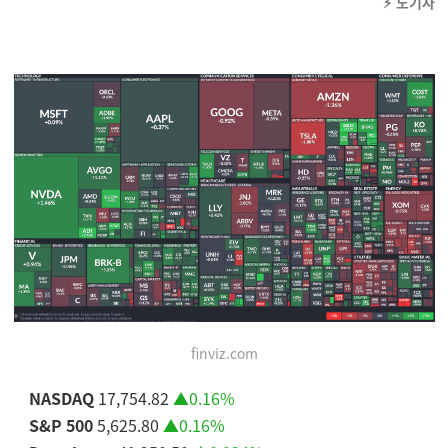
⚡️ 노기자
finviz.com
NASDAQ
17,754.82
▲0.16%
S&P 500
5,625.80
▲0.16%