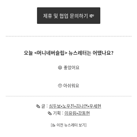
제휴 및 협업 문의하기 💸
오늘 <머니네버슬립> 뉴스레터는 어땠나요?
😄 좋았어요
🥺 아쉬워요
🗞 글 :
심두보•노우진•김나연•우세현
🗞 기획 :
이유림•강동현
[📝 이전 뉴스레터 보기]