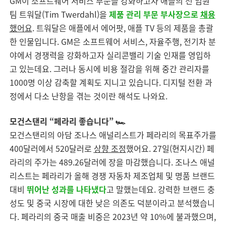
GM이 소프트웨어 서비스 부문을 강화하고자 애플의 전 임원
팀 트워달(Tim Twerdahl)을
제품 관리 부문 부사장으로
채용
했어요
. 트워달은 애플에서 에어팟, 애플 TV 등의 제품을 총괄
한 인물입니다. GM은 소프트웨어 서비스, 자율주행, 전기차 분
야에서 경쟁력을 강화하고자 실리콘밸리 기술 인재를 영입하
고 있는데요. 그러나 동시에 비용 절감을 위해 중간 관리자를
1000명 이상 감축할 계획도 지니고 있습니다. 디지털 전환 과
정에서 다소 난항을 겪는 것이란 해석도 나와요.
모건스탠리 “페라리 좋습니다” 🏎️
모건스탠리의 아담 조나스 애널리스트가 페라리의 목표주가를
400달러에서 520달러로
상향 조정
했어요. 27일(현지시간) 페
라리의 주가는 489.26달러에 장을 마감했습니다. 조나스 애널
리스트는 페라리가 올해 경쟁 자동차 제조업체 및 명품 브랜드
대비
뛰어난 성과를 나타냈다
고 말했는데요. 강력한 브랜드 충
성도 및 중국 시장에 대한 낮은 의존도 덕분이라고 분석했습니
다. 페라리의 중국 매출 비중은 2023년 약 10%에 불과했으며,