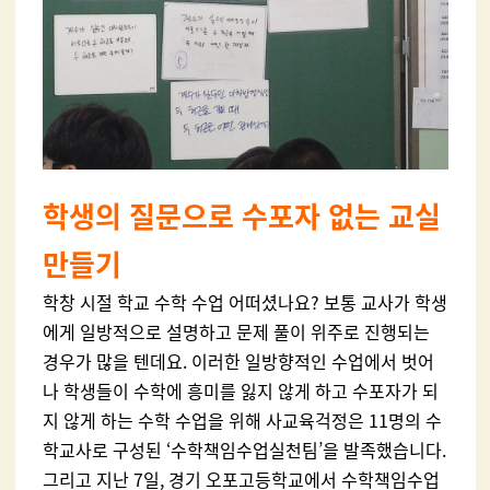
학생의 질문으로 수포자 없는 교실
만들기
학창 시절 학교 수학 수업 어떠셨나요
?
보통 교사가 학생
에게 일방적으로 설명하고 문제 풀이 위주로 진행되는
경우가 많을 텐데요
.
이러한 일방향적인 수업에서 벗어
나 학생들이 수학에 흥미를 잃지 않게 하고 수포자가 되
지 않게 하는 수학 수업을 위해 사교육걱정은
11
명의 수
학교사로 구성된
‘
수학책임수업실천팀
’
을 발족했습니다
.
그리고 지난
7
일
,
경기 오포고등학교에서 수학책임수업