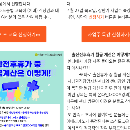
장에서 진행합니다.
다.
✨
노동법 교육에
(예비) 직장맘과 대
4월 27일 목요일, 상반기
사업주 특
 여러분의 많은 참여 바랍니다.
다면, 하단의
신청하기
버튼을 눌러주
기초 교육 신청하기🥪
사업주 특강 신청하기
출산전후휴가 월급 계산은 어떻게?! 이
센터에서 가장 자주 들어오는 질문 중
지 아시나요?!
📢 바로 출산휴가 중 월급 계
서남권직장맘지원센터의 센터장인 
이 복잡한 월급 계산을 하루 안에 해결
이번 강의는 특히 온라인(ZOOM강의
때문에 센터 방문이 어려운 분들도 참
는 사실❗
또 만족도 조사에 참여하신 분들께는
아메리카노가 증정된다는 소식도,,,🌝
여러분의 적극적인 참여 부탁드립니다