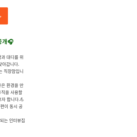
☕
공개🎧
맘과 대디를 위
찾아갑니다.
나는 직장맘입니
좋은 환경을 만
휴직을 사용할
자 합니다.💪
2편이 동시 공
개되는 인터뷰집