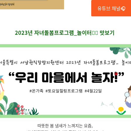
유튜브 채널🎧
2023년 자녀돌봄프로그램_놀이터🤹‍♀️ 맛보기
따뜻한 봄 냄새가 느껴지는 요즘,