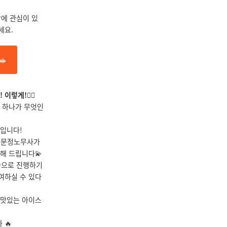
강에
관심이 있
세요.
🥪
렇게!💁‍♀️
 하나가 무엇인
산입니다!
김문정노무사가
해 드립니다💫
)으로 진행하기
여하실 수 있다
 맛있는 아이스
 🔥