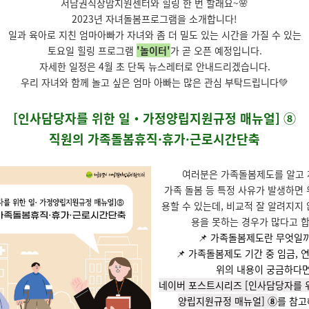
서남권직장맘지원센터와 힐링 한 번 할래요~🌸
2023년 자녀돌봄프로그램을 소개합니다!
일과 육아로 지친 엄마아빠가 자녀와 좀 더 밀도 있는 시간을 가질 수 있는
토요일 힐링 프로그램
'놀이터'
가 곧 오픈 예정입니다.
자세한 일정은 4월 초 단독 뉴스레터로 안내드리겠습니다.
우리 자녀와 함께 놀고 싶은 엄마 아빠는 많은 관심 부탁드립니다💚
[인사담당자를 위한 일‧가정양립지원규정 매뉴얼] ⑧
직원의 가족돌봄휴직·휴가·근로시간단축
여러분은 가족돌봄제도를 알고 
가족 돌봄 등 특정 사유가 발생하면 
용할 수 있는데, 비교적 잘 알려지지 
용을 못하는 경우가 많다고 
📌 가족돌봄제도
란 무엇일
📌 가족돌봄제도 기간 중
임금, 
위의 내용이 궁금하다면
네이버 포스트시리즈 [인사담당자를 위
양립지원규정 매뉴얼
]
⑧
를 참고