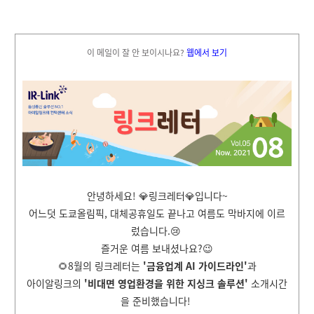
이 메일이 잘 안 보이시나요?
웹에서 보기
안녕하세요!
💎
링크레터
💎입니다~
어느덧 도쿄올림픽, 대체공휴일도 끝나고 여름도 막바지에 이르
렀습니다.😢
즐거운 여름 보내셨나요?😉
🌻8
월
의 링크레터는
'금융업계 AI 가이드라인
'
과
아이알링크의
'비대면 영업환경을 위한 지싱크 솔루션'
소개시간
을 준비했습니다!