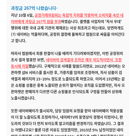
과징금 267억 나왔습니다-
지난 10월 6일,
공정거래위원회는 독점적 지위를 악용하여 소비자를 속인 네
이버에게 과징금 267억 원을 부과
하였습니다.
플랫폼 사업자의 '자사 우대'
행위에 대한 국내 규제 기관의 제재로는 사상 최초라고 하는데요. 당연하게도
(?) 네이버는 억울하다며, 공정위 결정에 불복하고 법원으로 싸움을 이어간다
고 합니다.
따라서 법원에서 최종 판결이 나올 때까지 기다려봐야겠지만, 이번 공정위의
조사 결과 발표만 보면,
네이버의 검색결과 조작은 매우 의도적이면서, 또한
동시에 치밀
했습니다. 구체적으로 사례를 말씀드리면요. 2012년 네이버는 오
픈마켓 샵N 서비스를 출시한 후, 가중치를 임의로 조정하여, 자사 상품이 검
색결과 페이지의 15~20% 정도로 노출되도록 하였고요. 이어서 15년에는 같
은 쇼핑몰 상품은 중복 노출되면 순위가 떨어지는 로직을 도입했지만, 자사 오
픈마켓은 판매자가 다르면 다른 쇼핑몰로 인식되도록 구멍을 만들어 상위에
노출시켰습니다.
또한 네이버페이가 출시되자, 담당 임원의 요청을 받아 네이버페이 적용상품
이 더 잘 노출되도록 조정하거나, 네이버TV의 동영상이 경쟁사 티빙이나, 판
도라의 것보다 더 먼저 보이도록 알고리즘을 변경하기도 하였습니다. 그 결과
는 어땠냐고요? 물론 다른 이유도 있었겠지만, 2015년 5% 남짓이었던 네이