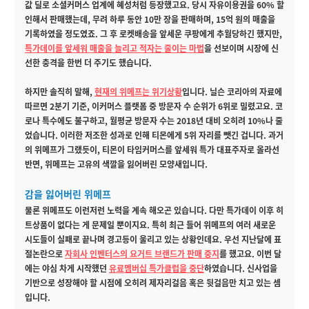
값 딜로 소셜커머스 업계에 혜성처럼 등장했고요. 당시 자유이용권을 60% 할
인해서 판매했는데, 무려 하루 동안 10만 장을 판매하며, 15억 원의 매출을
기록하였을 정도였죠. 그 후 로켓배송을 앞세운 쿠팡에게 추월당하긴 했지만,
특가데이를 앞세워 매출을 늘리고 적자는 줄이는 마법
을 선보이며 시장에 신
선한 충격을 한번 더 주기도 했습니다.
하지만 솔직히 말해,
현재의 위메프는 위기상황
입니다. 닐슨 코리아의 자료에
따르면 2분기 기준, 이커머스 플랫폼 중 방문자 수 순위가 6위로 밀렸고요. 코
로나 특수에도 불구하고, 월평균 방문자 수는 2018년 대비 오히려 10%나 줄
었습니다. 이러한 저조한 성과로 인해 티몬에게 5위 자리를 뺏긴 겁니다. 과거
의 위메프가 그랬듯이, 티몬이 타임커머스를 앞세워 특가 대표주자로 올라선
반면, 위메프는 고유의 색깔을 잃어버린 모양새입니다.
감을 잃어버린 위메프
물론 위메프도 이런저런 노력을 계속 해오곤 있습니다. 다만 특가데이 이후 히
트상품이 없다는 게 문제일 뿐이지요. 특히 최근 들어 위메프의 여러 새로운
시도들이 실패로 끝나며 경고등이 울리고 있는 상황인데요. 우선 지난달에 표
절논란으로
자회사 인벤터스의 요거트 브랜드가 판매 중지
를 했고요. 이번 달
에는 야심 차게 시작했던
유료멤버십 특가클럽을 중단
하였습니다. 신사업을
기반으로 성장해야 할 시점에 오히려 제자리걸음 혹은 뒷걸음만 치고 있는 셈
입니다.