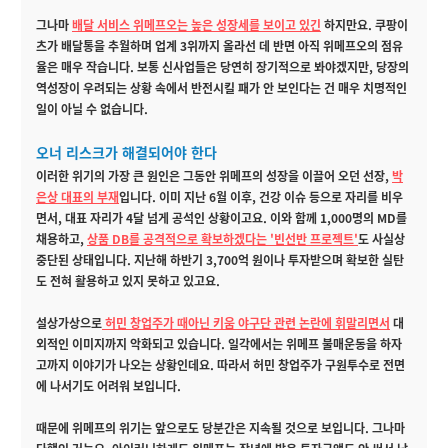
그나마
배달 서비스 위메프오는 높은 성장세를 보이고 있긴
하지만요. 쿠팡이
츠가 배달통을 추월하며 업계 3위까지 올라선 데 반면 아직 위메프오의 점유
율은 매우 작습니다. 보통 신사업들은 당연히 장기적으로 봐야겠지만, 당장의
역성장이 우려되는 상황 속에서 반전시킬 패가 안 보인다는 건 매우 치명적인
일이 아닐 수 없습니다.
오너 리스크가 해결되어야 한다
이러한 위기의 가장 큰 원인은 그동안 위메프의 성장을 이끌어 오던 선장,
박
은상 대표의 부재
입니다. 이미 지난 6월 이후, 건강 이슈 등으로 자리를 비우
면서, 대표 자리가 4달 넘게 공석인 상황이고요. 이와 함께 1,000명의 MD를
채용하고,
상품 DB를 공격적으로 확보하겠다는 '빈선반 프로젝트'
도 사실상
중단된 상태입니다. 지난해 하반기 3,700억 원이나 투자받으며 확보한 실탄
도 전혀 활용하고 있지 못하고 있고요.
설상가상으로
허민 창업주가 때아닌 키움 야구단 관련 논란에 휘말리면서
대
외적인 이미지까지 악화되고 있습니다. 일각에서는 위메프 불매운동을 하자
고까지 이야기가 나오는 상황인데요. 따라서 허민 창업주가 구원투수로 전면
에 나서기도 어려워 보입니다.
때문에 위메프의 위기는 앞으로도 당분간은 지속될 것으로 보입니다. 그나마