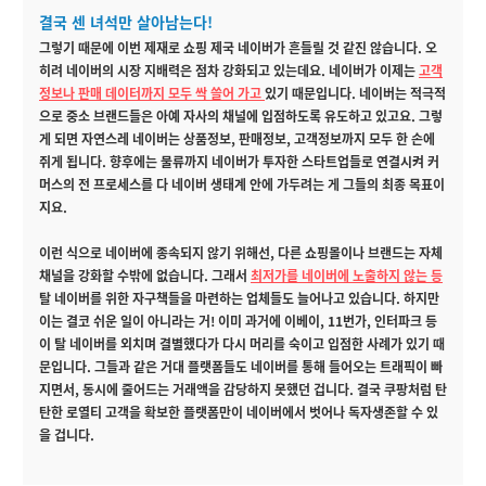
결국 센 녀석만 살아남는다!
그렇기 때문에 이번 제재로 쇼핑 제국 네이버가 흔들릴 것 같진 않습니다. 오
히려 네이버의 시장 지배력은 점차 강화되고 있는데요. 네이버가 이제는
고객
정보나 판매 데이터까지 모두 싹 쓸어 가고
있기 때문입니다. 네이버는 적극적
으로 중소 브랜드들은 아예 자사의 채널에 입점하도록 유도하고 있고요. 그렇
게 되면 자연스레 네이버는 상품정보, 판매정보, 고객정보까지 모두 한 손에
쥐게 됩니다. 향후에는 물류까지 네이버가 투자한 스타트업들로 연결시켜 커
머스의 전 프로세스를 다 네이버 생태계 안에 가두려는 게 그들의 최종 목표이
지요.
이런 식으로 네이버에 종속되지 않기 위해선, 다른 쇼핑몰이나 브랜드는 자체
채널을 강화할 수밖에 없습니다. 그래서
최저가를 네이버에 노출하지 않는 등
탈 네이버를 위한 자구책들을 마련하는 업체들도 늘어나고 있습니다. 하지만
이는 결코 쉬운 일이 아니라는 거! 이미 과거에 이베이, 11번가, 인터파크 등
이 탈 네이버를 외치며 결별했다가 다시 머리를 숙이고 입점한 사례가 있기 때
문입니다. 그들과 같은 거대 플랫폼들도 네이버를 통해 들어오는 트래픽이 빠
지면서, 동시에 줄어드는 거래액을 감당하지 못했던 겁니다. 결국 쿠팡처럼 탄
탄한 로열티 고객을 확보한 플랫폼만이 네이버에서 벗어나 독자생존할 수 있
을 겁니다.