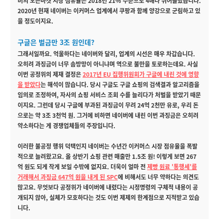
버의 오픈마켓 시장 점유율은 2018년 21% 수준으로 4배나 뛰어올랐습니다.
2020년 현재 네이버는 이커머스 업계에서 쿠팡과 함께 양강으로 군림하고 있
을 정도이지요.
구글은 벌금만 3조 원인데?
그래서일까요. 억울하다는 네이버와 달리, 업계의 시선은 매우 차갑습니다.
오히려 과징금이 너무 솜방망이 아니냐며 역으로 불만을 토로하는데요. 사실
이번 공정위의 제재 결정은
2017년 EU 집행위원회가 구글에 내린 것에 영향
을 받았다
는 해석이 많습니다. 당시 구글도 구글 쇼핑의 검색결과 알고리즘을
임의로 조정하여, 자사의 쇼핑 서비스 조회 수를 늘리다가 처벌을 받았기 때문
이지요. 그런데 당시 구글에 부과된 과징금이 무려 24억 2천만 유로, 우리 돈
으로는 약 3조 3천억 원. 그거에 비하면 네이버에 내린 이번 과징금은 오히려
약소하다는 게 경쟁업체들의 주장입니다.
이러한 불공정 행위 덕택인지 네이버는 수년간 이커머스 시장 점유율을 폭발
적으로 늘려왔고요. 올 상반기 쇼핑 관련 매출만 1.5조 원! 이렇게 보면 267
억 원도 되게 작게 보일 수밖에 없지요. 더욱이 얼마 전
제빵 원료 '통행세'를
거래해서 과징금 647억 원을 내게 된 SPC
에 비해서도 너무 약하다는 의견도
많고요. 무엇보다 공정위가 네이버에 내렸다는 시정명령의 구체적 내용이 공
개되지 않아, 실체가 모호하다는 것도 이번 제제의 한계점으로 지적받고 있습
니다.